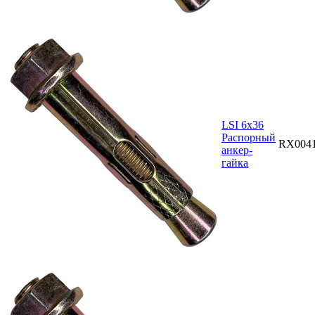
LSI 6х36
Распорный
RX004
анкер-
гайка