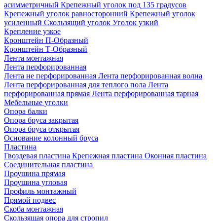
асимметричный
Крепежный уголок под 135 градусов
Крепежный уголок равносторонний
Крепежный уголок
усиленный
Скользящий уголок
Уголок узкий
Крепление узкое
Кронштейн П-Образный
Кронштейн Т-Образный
Лента монтажная
Лента перфорированная
Лента не перфорированная
Лента перфорированная волна
Лента перфорированная для теплого пола
Лента
перфорированная прямая
Лента перфорированная тарная
Мебельные уголки
Опора балки
Опора бруса закрытая
Опора бруса открытая
Основание колонный бруса
Пластина
Гвоздевая пластина
Крепежная пластина
Оконная пластина
Соединительная пластина
Проушина прямая
Проушина угловая
Профиль монтажный
Прямой подвес
Скоба монтажная
Скользящая опора для стропил