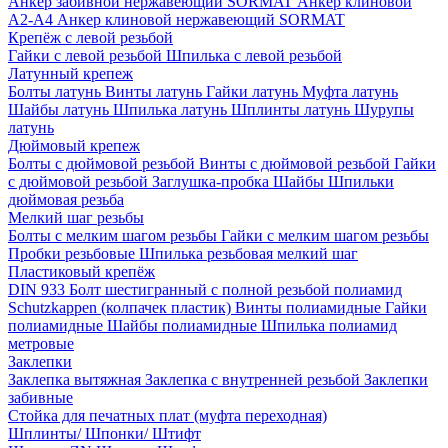
Анкер забивной нержавеющий SORMAT
Анкер клиновой
A2-A4
Анкер клиновой нержавеющий SORMAT
Крепёж с левой резьбой
Гайки с левой резьбой
Шпилька с левой резьбой
Латунный крепеж
Болты латунь
Винты латунь
Гайки латунь
Муфта латунь
Шайбы латунь
Шпилька латунь
Шплинты латунь
Шурупы
латунь
Дюймовый крепеж
Болты с дюймовой резьбой
Винты с дюймовой резьбой
Гайки
с дюймовой резьбой
Заглушка-пробка
Шайбы
Шпильки
дюймовая резьба
Мелкий шаг резьбы
Болты с мелким шагом резьбы
Гайки с мелким шагом резьбы
Пробки резьбовые
Шпилька резьбовая мелкий шаг
Пластиковый крепёж
DIN 933 Болт шестигранный с полной резьбой полиамид
Schutzkappen (колпачек пластик)
Винты полиамидные
Гайки
полиамидные
Шайбы полиамидные
Шпилька полиамид
метровые
Заклепки
Заклепка вытяжная
Заклепка с внутренней резьбой
Заклепки
забивные
Стойка для печатных плат (муфта переходная)
Шплинты/ Шпонки/ Штифт