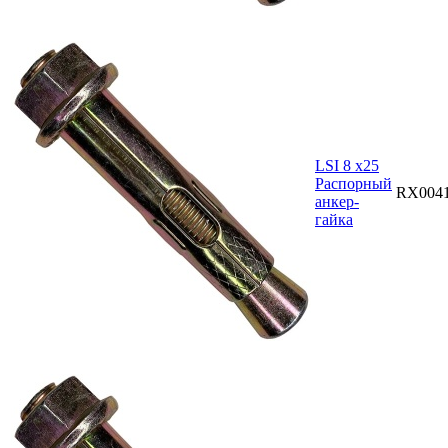
LSI 8 х25
Распорный
RX004
анкер-
гайка