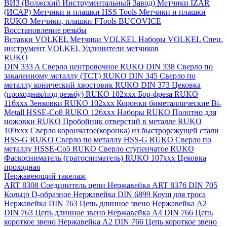
ВИЗ (Волжский Инструментальный Завод)
Метчики IZAR
(ИСАР)
Метчики и плашки HSS Tools
Метчики и плашки
RUKO
Метчики, плашки FTools
BUCOVICE
Восстановление резьбы
Вставки VOLKEL
Метчики VOLKEL
Наборы VOLKEL
Спец.
инструмент VOLKEL
Удлинители метчиков
RUKO
DIN 333 A Сверло центровочное RUKO
DIN 338 Сверло по
закаленному металлу (ТСТ) RUKO
DIN 345 Сверло по
металлу конический хвостовик RUKO
DIN 373 Цековка
(проходная/под резьбу) RUKO 102xxx
Бор-фреза RUKO
116xxx
Зенковки RUKO 102xxx
Коронки биметаллические Bi-
Metall HSSE-Co8 RUKO 126ххх
Наборы RUKO
Полотно для
ножовки RUKO
Пробойник отверстий в металле RUKO
109ххх
Сверло корончатое(коронка) из быстрорежущей стали
HSS-G RUKO
Сверло по металлу HSS-G RUKO
Сверло по
металлу HSSE-Co5 RUKO
Сверло ступенчатое RUKO
Фаскосниматель (гратосниматель) RUKO 107xxx
Цековка
проходная
Нержавеющий такелаж
ART 8308 Соединитель цепи Нержавейка
ART 8376 DIN 705
Кольцо D-образное Нержавейка
DIN 6899 Коуш для троса
Нержавейка
DIN 763 Цепь длинное звено Нержавейка A2
DIN 763 Цепь длинное звено Нержавейка A4
DIN 766 Цепь
короткое звено Нержавейка A2
DIN 766 Цепь короткое звено