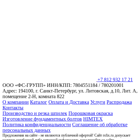
+7 812 932 17 21
ООО «ФС-ГРУПП»
ИНН/КПП: 7804551184 / 780201001
Адрес: 194100, г. Санкт-Петербург,
ул. Литовская, д.10, Лит. А,
помещение 2-Н, комната 822
О компании
Каталог
Оплата и Доставка
Услуги
Распродажа
Контакты
Производство и резка шпилек
Порошковая окраска
Изготовление фундаментных болтов
HIMTEX
Политика конфиденциальности
Соглашение об обработке
персональных данных
Предложения на сайте - не являются публичной офертой! Сайт rsfix.ru допускает
наличие ошибочной либо неточной информации, находящейся на сайте.