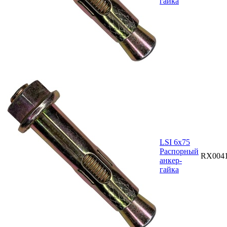
гайка
LSI 6х75
Распорный
RX004
анкер-
гайка