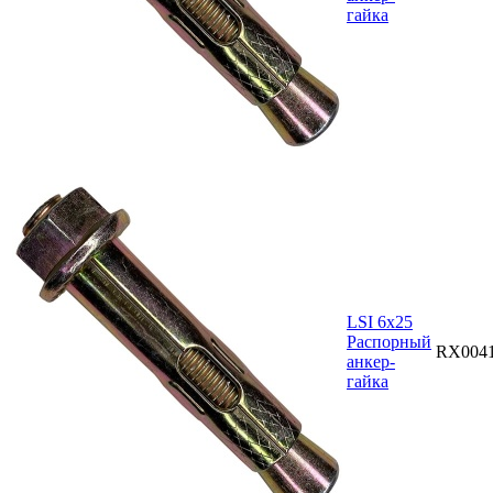
гайка
LSI 6х25
Распорный
RX004
анкер-
гайка