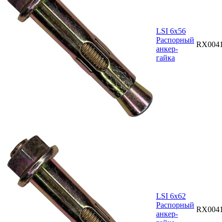
LSI 6х56
Распорный
RX004
анкер-
гайка
LSI 6х62
Распорный
RX004
анкер-