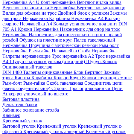
Нержавейка А4
U-болт нержавейка
Вертлюг вилка-вилка
Вертлюг кольцо-вилка Нержавейка
Вертлюг кольцо-кольцо
Вилка для обжима на трос
Двойной блок с роликом
Зажимы
для троса Нержавейка
Карабины Нержавейка А4
Кольцо
сварное Нержавейка A4
Кольцо установочное под винт DIN
705 А1
Крюки Нержавейка
Наконечник для опор на трос
Нержавейка
Наконечник для опрессовки на трос с правой
резьбой
Обушок на пластине круг
Палец такеллажный
Нержавейка
Проушина с метрической резьбой
Рым-болт
Нержавейка
Рым-гайка Нержавейка
Скоба Нержавейка
Талрепы нержавеющие
Трос нержавейка А2
Трос нержавейка
А4
Шуруп с круглым ушком (откидной)
Шуруп-Кольцо
Оцинкованный такелаж
DIN 1480 Талрепы оцинкованные
Блок
Вертлюг
Зажимы
троса
Канаты
Карабины
Кольцо
Коуш
Крюки грузоподъемные
Рым-болт
Рым-гайка
Скоба такелажная
Соединитель цепи
(звено соеденительное)
Стропы
Трос оцинкованный
Цепи
Анкер регулируемый по высоте
Бытовая пластина
Держатель балки
Забивное основание столба
Кляймер
Крепежный уголок
Бытовой уголок
Крепежный уголок
Крепежный уголок z-
образный
Крепежный уголок анкерный
Крепежный уголок