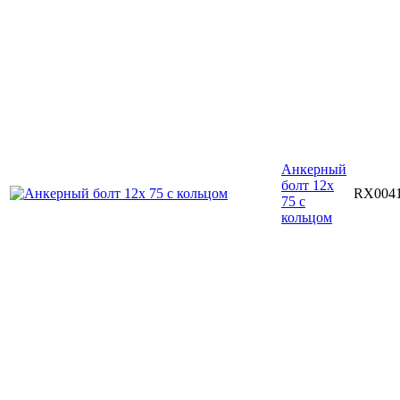
Анкерный
болт 12х
RX004
75 с
кольцом