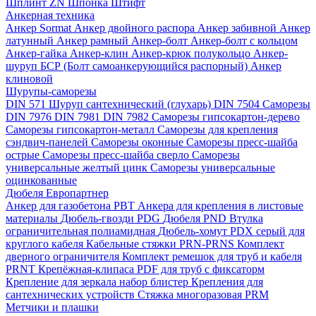
Шплинт ZN
Шпонка
Штифт
Анкерная техника
Анкер Sormat
Анкер двойного распора
Анкер забивной
Анкер
латунный
Анкер рамный
Анкер-болт
Анкер-болт с кольцом
Анкер-гайка
Анкер-клин
Анкер-крюк полукольцо
Анкер-
шуруп
БСР (Болт самоанкерующийся распорный)
Анкер
клиновой
Шурупы-саморезы
DIN 571 Шуруп сантехнический (глухарь)
DIN 7504 Саморезы
DIN 7976
DIN 7981
DIN 7982
Саморезы гипсокартон-дерево
Саморезы гипсокартон-металл
Саморезы для крепления
сэндвич-панелей
Саморезы оконные
Саморезы пресс-шайба
острые
Саморезы пресс-шайба сверло
Саморезы
универсальные желтый цинк
Саморезы универсальные
оцинкованные
Дюбеля Европартнер
Анкер для газобетона PBT
Анкера для крепления в листовые
материалы
Дюбель-гвозди PDG
Дюбеля PND
Втулка
ограничительная полиамидная
Дюбель-хомут PDX серый для
круглого кабеля
Кабельные стяжки PRN-PRNS
Комплект
дверного ограничителя
Комплект ремешок для труб и кабеля
PRNT
Крепёжная-клипаса PDF для труб с фиксаторм
Крепление для зеркала набор блистер
Крепления для
сантехнических устройств
Стяжка многоразовая PRM
Метчики и плашки