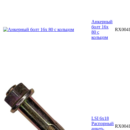
Анкерный
болт 16х
RX004
80 с
кольцом
LSI 6х18
Распорный
RX004
анкер-