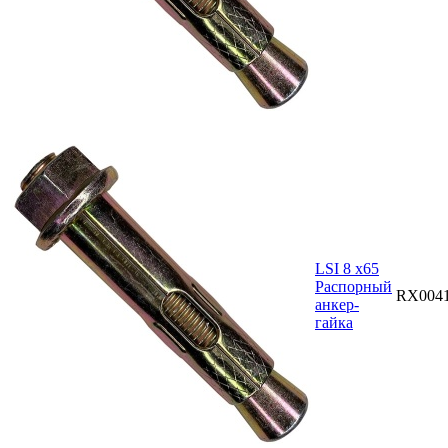
LSI 8 х65
Распорный
RX004
анкер-
гайка