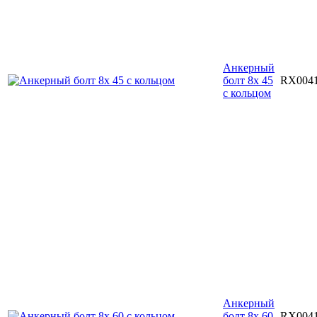
Анкерный
болт 8х 45
RX004
с кольцом
Анкерный
болт 8х 60
RX004