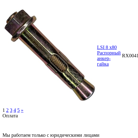
LSI 8 х80
Распорный
RX004
анкер-
гайка
1
2
3
4
5
»
Оплата
Мы работаем только с юридическими лицами