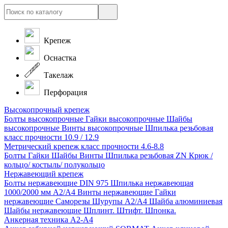
Крепеж
Оснастка
Такелаж
Перфорация
Высокопрочный крепеж
Болты высокопрочные
Гайки высокопрочные
Шайбы
высокопрочные
Винты высокопрочные
Шпилька резьбовая
класс прочности 10.9 / 12.9
Метрический крепеж класс прочности 4.6-8.8
Болты
Гайки
Шайбы
Винты
Шпилька резьбовая ZN
Крюк /
кольцо/ костыль/ полукольцо
Нержавеющий крепеж
Болты нержавеющие
DIN 975 Шпилька нержавеющая
1000/2000 мм А2/А4
Винты нержавеющие
Гайки
нержавеющие
Саморезы Шурупы А2/А4
Шайба алюминиевая
Шайбы нержавеющие
Шплинт. Штифт. Шпонка.
Анкерная техника А2-А4