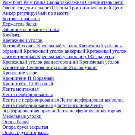
Рым-болт
Рым-гайка
Скоба такелажная
Соединитель цепи
(звено соеденительное)
Стропы
Трос оцинкованный
Цепи
Анкер регулируемый по высоте
Бытовая пластина
Держатель балки
Забивное основание столба
Кляймер
Крепежный уголок
Бытовой уголок
Крепежный уголок
Крепежный уголок z-
образный
Крепежный уголок анкерный
Крепежный уголок
асимметричный
Крепежный уголок под 135 градусов
Крепежный уголок равносторонний
Крепежный уголок
усиленный
Скользящий уголок
Уголок узкий
Крепление узкое
Кронштейн П-Образный
Кронштейн Т-Образный
Лента монтажная
Лента перфорированная
Лента не перфорированная
Лента перфорированная волна
Лента перфорированная для теплого пола
Лента
перфорированная прямая
Лента перфорированная тарная
Мебельные уголки
Опора балки
Опора бруса закрытая
Опора бруса открытая