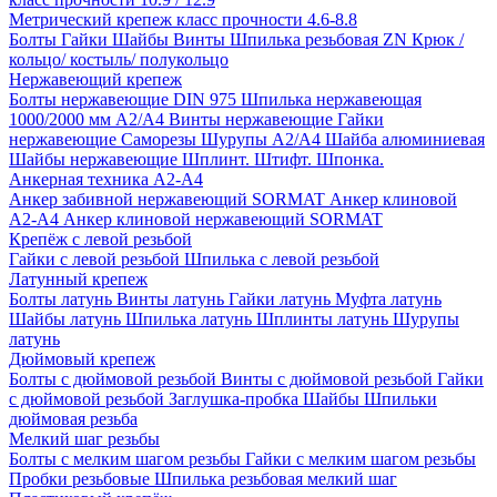
Метрический крепеж класс прочности 4.6-8.8
Болты
Гайки
Шайбы
Винты
Шпилька резьбовая ZN
Крюк /
кольцо/ костыль/ полукольцо
Нержавеющий крепеж
Болты нержавеющие
DIN 975 Шпилька нержавеющая
1000/2000 мм А2/А4
Винты нержавеющие
Гайки
нержавеющие
Саморезы Шурупы А2/А4
Шайба алюминиевая
Шайбы нержавеющие
Шплинт. Штифт. Шпонка.
Анкерная техника А2-А4
Анкер забивной нержавеющий SORMAT
Анкер клиновой
A2-A4
Анкер клиновой нержавеющий SORMAT
Крепёж с левой резьбой
Гайки с левой резьбой
Шпилька с левой резьбой
Латунный крепеж
Болты латунь
Винты латунь
Гайки латунь
Муфта латунь
Шайбы латунь
Шпилька латунь
Шплинты латунь
Шурупы
латунь
Дюймовый крепеж
Болты с дюймовой резьбой
Винты с дюймовой резьбой
Гайки
с дюймовой резьбой
Заглушка-пробка
Шайбы
Шпильки
дюймовая резьба
Мелкий шаг резьбы
Болты с мелким шагом резьбы
Гайки с мелким шагом резьбы
Пробки резьбовые
Шпилька резьбовая мелкий шаг