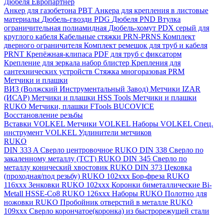
Дюбеля Европартнер
Анкер для газобетона PBT
Анкера для крепления в листовые
материалы
Дюбель-гвозди PDG
Дюбеля PND
Втулка
ограничительная полиамидная
Дюбель-хомут PDX серый для
круглого кабеля
Кабельные стяжки PRN-PRNS
Комплект
дверного ограничителя
Комплект ремешок для труб и кабеля
PRNT
Крепёжная-клипаса PDF для труб с фиксаторм
Крепление для зеркала набор блистер
Крепления для
сантехнических устройств
Стяжка многоразовая PRM
Метчики и плашки
ВИЗ (Волжский Инструментальный Завод)
Метчики IZAR
(ИСАР)
Метчики и плашки HSS Tools
Метчики и плашки
RUKO
Метчики, плашки FTools
BUCOVICE
Восстановление резьбы
Вставки VOLKEL
Метчики VOLKEL
Наборы VOLKEL
Спец.
инструмент VOLKEL
Удлинители метчиков
RUKO
DIN 333 A Сверло центровочное RUKO
DIN 338 Сверло по
закаленному металлу (ТСТ) RUKO
DIN 345 Сверло по
металлу конический хвостовик RUKO
DIN 373 Цековка
(проходная/под резьбу) RUKO 102xxx
Бор-фреза RUKO
116xxx
Зенковки RUKO 102xxx
Коронки биметаллические Bi-
Metall HSSE-Co8 RUKO 126ххх
Наборы RUKO
Полотно для
ножовки RUKO
Пробойник отверстий в металле RUKO
109ххх
Сверло корончатое(коронка) из быстрорежущей стали