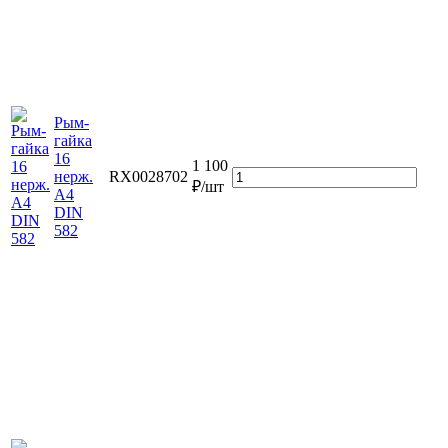
Рым-
гайка
16
1 100
нерж.
RX0028702
₽/шт
A4
DIN
582