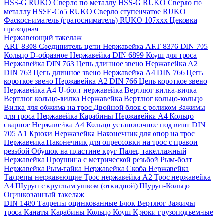
HSS-G RUKO
Сверло по металлу HSS-G RUKO
Сверло по
металлу HSSE-Co5 RUKO
Сверло ступенчатое RUKO
Фаскосниматель (гратосниматель) RUKO 107xxx
Цековка
проходная
Нержавеющий такелаж
ART 8308 Соединитель цепи Нержавейка
ART 8376 DIN 705
Кольцо D-образное Нержавейка
DIN 6899 Коуш для троса
Нержавейка
DIN 763 Цепь длинное звено Нержавейка A2
DIN 763 Цепь длинное звено Нержавейка A4
DIN 766 Цепь
короткое звено Нержавейка A2
DIN 766 Цепь короткое звено
Нержавейка А4
U-болт нержавейка
Вертлюг вилка-вилка
Вертлюг кольцо-вилка Нержавейка
Вертлюг кольцо-кольцо
Вилка для обжима на трос
Двойной блок с роликом
Зажимы
для троса Нержавейка
Карабины Нержавейка А4
Кольцо
сварное Нержавейка A4
Кольцо установочное под винт DIN
705 А1
Крюки Нержавейка
Наконечник для опор на трос
Нержавейка
Наконечник для опрессовки на трос с правой
резьбой
Обушок на пластине круг
Палец такеллажный
Нержавейка
Проушина с метрической резьбой
Рым-болт
Нержавейка
Рым-гайка Нержавейка
Скоба Нержавейка
Талрепы нержавеющие
Трос нержавейка А2
Трос нержавейка
А4
Шуруп с круглым ушком (откидной)
Шуруп-Кольцо
Оцинкованный такелаж
DIN 1480 Талрепы оцинкованные
Блок
Вертлюг
Зажимы
троса
Канаты
Карабины
Кольцо
Коуш
Крюки грузоподъемные