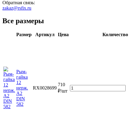
Обратная связь:
zakaz@rsfix.ru
Все размеры
Размер
Артикул
Цена
Количество
Рым-
гайка
12
710
нерж.
RX0028699
₽/шт
А2
DIN
582