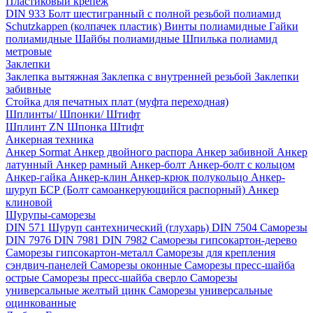
Пластиковый крепёж
DIN 933 Болт шестигранный с полной резьбой полиамид
Schutzkappen (колпачек пластик)
Винты полиамидные
Гайки
полиамидные
Шайбы полиамидные
Шпилька полиамид
метровые
Заклепки
Заклепка вытяжная
Заклепка с внутренней резьбой
Заклепки
забивные
Стойка для печатных плат (муфта переходная)
Шплинты/ Шпонки/ Штифт
Шплинт ZN
Шпонка
Штифт
Анкерная техника
Анкер Sormat
Анкер двойного распора
Анкер забивной
Анкер
латунный
Анкер рамный
Анкер-болт
Анкер-болт с кольцом
Анкер-гайка
Анкер-клин
Анкер-крюк полукольцо
Анкер-
шуруп
БСР (Болт самоанкерующийся распорный)
Анкер
клиновой
Шурупы-саморезы
DIN 571 Шуруп сантехнический (глухарь)
DIN 7504 Саморезы
DIN 7976
DIN 7981
DIN 7982
Саморезы гипсокартон-дерево
Саморезы гипсокартон-металл
Саморезы для крепления
сэндвич-панелей
Саморезы оконные
Саморезы пресс-шайба
острые
Саморезы пресс-шайба сверло
Саморезы
универсальные желтый цинк
Саморезы универсальные
оцинкованные