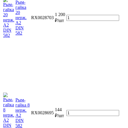
Рым-
гайка
20
1 200
нерж.
RX0028703
₽/шт
А2
DIN
582
Рым-
гайка 8
144
нерж.
RX0028695
А2
₽/шт
DIN
582