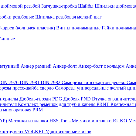
с дюймовой резьбой
Заглушка-пробка
Шайбы
Шпильки дюймовая
робки резьбовые
Шпилька резьбовая мелкий шаг
zkappen (колпачек пластик)
Винты полиамидные
Гайки полиами
абивные
латунный
Анкер рамный
Анкер-болт
Анкер-болт с кольцом
Анке
DIN 7976
DIN 7981
DIN 7982
Саморезы гипсокартон-дерево
Сам
орезы пресс-шайба сверло
Саморезы универсальные желтый ци
материалы
Дюбель-гвозди PDG
Дюбеля PND
Втулка ограничител
ничителя
Комплект ремешок для труб и кабеля PRNT
Крепёжная-
а многоразовая PRM
САР)
Метчики и плашки HSS Tools
Метчики и плашки RUKO
Мет
 инструмент VOLKEL
Удлинители метчиков