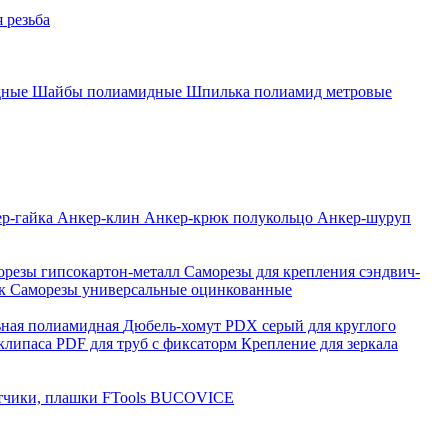
 резьба
дные
Шайбы полиамидные
Шпилька полиамид метровые
р-гайка
Анкер-клин
Анкер-крюк полукольцо
Анкер-шуруп
орезы гипсокартон-металл
Саморезы для крепления сэндвич-
нк
Саморезы универсальные оцинкованные
ьная полиамидная
Дюбель-хомут PDX серый для круглого
клипаса PDF для труб с фиксаторм
Крепление для зеркала
чики, плашки FTools
BUCOVICE