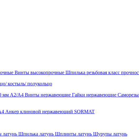
рочные
Винты высокопрочные
Шпилька резьбовая класс прочност
цо/ костыль/ полукольцо
0 мм А2/А4
Винты нержавеющие
Гайки нержавеющие
Саморез
-A4
Анкер клиновой нержавеющий SORMAT
 латунь
Шпилька латунь
Шплинты латунь
Шурупы латунь