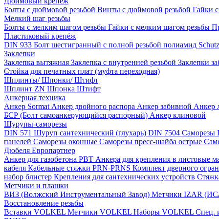
Дюймовый крепеж
Болты с дюймовой резьбой
Винты с дюймовой резьбой
Гайки 
Мелкий шаг резьбы
Болты с мелким шагом резьбы
Гайки с мелким шагом резьбы
П
Пластиковый крепёж
DIN 933 Болт шестигранный с полной резьбой полиамид
Schut
Заклепки
Заклепка вытяжная
Заклепка с внутренней резьбой
Заклепки з
Стойка для печатных плат (муфта переходная)
Шплинты/ Шпонки/ Штифт
Шплинт ZN
Шпонка
Штифт
Анкерная техника
Анкер Sormat
Анкер двойного распора
Анкер забивной
Анкер 
БСР (Болт самоанкерующийся распорный)
Анкер клиновой
Шурупы-саморезы
DIN 571 Шуруп сантехнический (глухарь)
DIN 7504 Саморезы
панелей
Саморезы оконные
Саморезы пресс-шайба острые
Сам
Дюбеля Европартнер
Анкер для газобетона PBT
Анкера для крепления в листовые 
кабеля
Кабельные стяжки PRN-PRNS
Комплект дверного огра
набор блистер
Крепления для сантехнических устройств
Стяжк
Метчики и плашки
ВИЗ (Волжский Инструментальный Завод)
Метчики IZAR (И
Восстановление резьбы
Вставки VOLKEL
Метчики VOLKEL
Наборы VOLKEL
Спец.