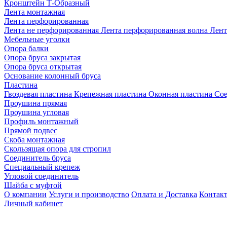
Кронштейн Т-Образный
Лента монтажная
Лента перфорированная
Лента не перфорированная
Лента перфорированная волна
Лент
Мебельные уголки
Опора балки
Опора бруса закрытая
Опора бруса открытая
Основание колонный бруса
Пластина
Гвоздевая пластина
Крепежная пластина
Оконная пластина
Сое
Проушина прямая
Проушина угловая
Профиль монтажный
Прямой подвес
Скоба монтажная
Скользящая опора для стропил
Соединитель бруса
Специальный крепеж
Угловой соединитель
Шайба с муфтой
О компании
Услуги и производство
Оплата и Доставка
Контак
Личный кабинет