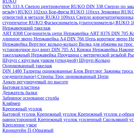
RUKO
DIN 333 A Сверло центровочное RUKO
DIN 338 Сверло по за
резьбу) RUKO 102xxx
Бор-фреза RUKO 116xxx
Зенковки RUK
отверстий в металле RUKO 109ххх
Сверло корончатое(коронк
ступенчатое RUKO
Фаскосниматель (гратосниматель) RUKO 
Нержавеющий такелаж
ART 8308 Соединитель цепи Нержавейка
ART 8376 DIN 705 К
длинное звено Нержавейка A4
DIN 766 Цепь короткое звено 
Нержавейка
Вертлюг кольцо-кольцо
Вилка для обжима на трос
установочное под винт DIN 705 А1
Крюки Нержавейка
Наконе
такеллажный Нержавейка
Проушина с метрической резьбой
Ры
Шуруп с круглым ушком (откидной)
Шуруп-Кольцо
Оцинкованный такелаж
DIN 1480 Талрепы оцинкованные
Блок
Вертлюг
Зажимы троса
соеденительное)
Стропы
Трос оцинкованный
Цепи
Анкер регулируемый по высоте
Бытовая пластина
Держатель балки
Забивное основание столба
Кляймер
Крепежный уголок
Бытовой уголок
Крепежный уголок
Крепежный уголок z-обра
равносторонний
Крепежный уголок усиленный
Скользящий у
Крепление узкое
Кронштейн П-Образный