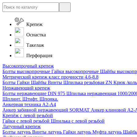
Крепеж
Оснастка
Такелаж
Перфорация
Высокопрочный крепеж
Болты высокопрочные
Гайки высокопрочные
Шайбы высокоп
Метрический крепеж класс прочности 4.6-8.8
Болты
Гайки
Шайбы
Винты
Шпилька резьбовая ZN
Крюк /коль
Нержавеющий крепеж
Болты нержавеющие
DIN 975 Шпилька нержавеющая 1000/200
Шплинт. Штифт. Шпонка.
Анкерная техника А2-А4
Анкер забивной нержавеющий SORMAT
Анкер клиновой A2
Крепёж с левой резьбой
Гайки с левой резьбой
Шпилька с левой резьбой
Латунный крепеж
Болты латунь
Винты латунь
Гайки латунь
Муфта латунь
Шайбы