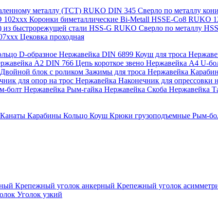
каленному металлу (ТСТ) RUKO
DIN 345 Сверло по металлу ко
O 102xxx
Коронки биметаллические Bi-Metall HSSE-Co8 RUKO 
а) из быстрорежущей стали HSS-G RUKO
Сверло по металлу H
107xxx
Цековка проходная
ольцо D-образное Нержавейка
DIN 6899 Коуш для троса Нержав
Нержавейка A2
DIN 766 Цепь короткое звено Нержавейка А4
U-бо
Двойной блок с роликом
Зажимы для троса Нержавейка
Караби
чник для опор на трос Нержавейка
Наконечник для опрессовки н
м-болт Нержавейка
Рым-гайка Нержавейка
Скоба Нержавейка
Т
Канаты
Карабины
Кольцо
Коуш
Крюки грузоподъемные
Рым-бо
зный
Крепежный уголок анкерный
Крепежный уголок асиммет
голок
Уголок узкий