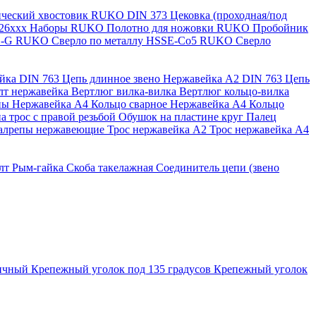
нический хвостовик RUKO
DIN 373 Цековка (проходная/под
126ххх
Наборы RUKO
Полотно для ножовки RUKO
Пробойник
SS-G RUKO
Сверло по металлу HSSE-Co5 RUKO
Сверло
ейка
DIN 763 Цепь длинное звено Нержавейка A2
DIN 763 Цепь
лт нержавейка
Вертлюг вилка-вилка
Вертлюг кольцо-вилка
ны Нержавейка А4
Кольцо сварное Нержавейка A4
Кольцо
а трос с правой резьбой
Обушок на пластине круг
Палец
алрепы нержавеющие
Трос нержавейка А2
Трос нержавейка А4
лт
Рым-гайка
Скоба такелажная
Соединитель цепи (звено
ричный
Крепежный уголок под 135 градусов
Крепежный уголок