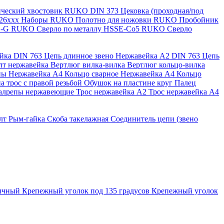
нический хвостовик RUKO
DIN 373 Цековка (проходная/под
126ххх
Наборы RUKO
Полотно для ножовки RUKO
Пробойник
SS-G RUKO
Сверло по металлу HSSE-Co5 RUKO
Сверло
ейка
DIN 763 Цепь длинное звено Нержавейка A2
DIN 763 Цепь
лт нержавейка
Вертлюг вилка-вилка
Вертлюг кольцо-вилка
ны Нержавейка А4
Кольцо сварное Нержавейка A4
Кольцо
а трос с правой резьбой
Обушок на пластине круг
Палец
алрепы нержавеющие
Трос нержавейка А2
Трос нержавейка А4
лт
Рым-гайка
Скоба такелажная
Соединитель цепи (звено
ричный
Крепежный уголок под 135 градусов
Крепежный уголок