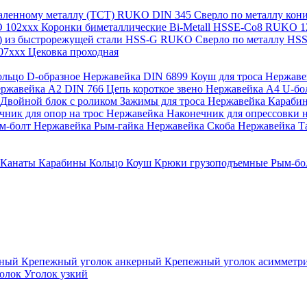
каленному металлу (ТСТ) RUKO
DIN 345 Сверло по металлу ко
O 102xxx
Коронки биметаллические Bi-Metall HSSE-Co8 RUKO 
а) из быстрорежущей стали HSS-G RUKO
Сверло по металлу H
107xxx
Цековка проходная
ольцо D-образное Нержавейка
DIN 6899 Коуш для троса Нержав
Нержавейка A2
DIN 766 Цепь короткое звено Нержавейка А4
U-бо
Двойной блок с роликом
Зажимы для троса Нержавейка
Караби
чник для опор на трос Нержавейка
Наконечник для опрессовки н
м-болт Нержавейка
Рым-гайка Нержавейка
Скоба Нержавейка
Т
Канаты
Карабины
Кольцо
Коуш
Крюки грузоподъемные
Рым-бо
зный
Крепежный уголок анкерный
Крепежный уголок асиммет
голок
Уголок узкий