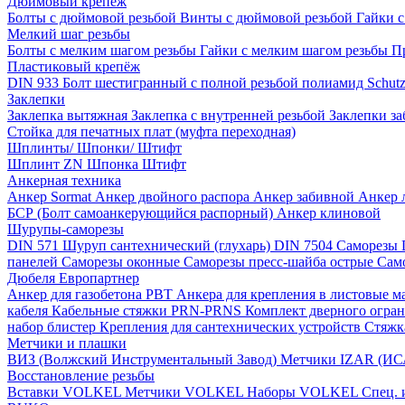
Дюймовый крепеж
Болты с дюймовой резьбой
Винты с дюймовой резьбой
Гайки 
Мелкий шаг резьбы
Болты с мелким шагом резьбы
Гайки с мелким шагом резьбы
П
Пластиковый крепёж
DIN 933 Болт шестигранный с полной резьбой полиамид
Schut
Заклепки
Заклепка вытяжная
Заклепка с внутренней резьбой
Заклепки з
Стойка для печатных плат (муфта переходная)
Шплинты/ Шпонки/ Штифт
Шплинт ZN
Шпонка
Штифт
Анкерная техника
Анкер Sormat
Анкер двойного распора
Анкер забивной
Анкер 
БСР (Болт самоанкерующийся распорный)
Анкер клиновой
Шурупы-саморезы
DIN 571 Шуруп сантехнический (глухарь)
DIN 7504 Саморезы
панелей
Саморезы оконные
Саморезы пресс-шайба острые
Сам
Дюбеля Европартнер
Анкер для газобетона PBT
Анкера для крепления в листовые 
кабеля
Кабельные стяжки PRN-PRNS
Комплект дверного огра
набор блистер
Крепления для сантехнических устройств
Стяжк
Метчики и плашки
ВИЗ (Волжский Инструментальный Завод)
Метчики IZAR (И
Восстановление резьбы
Вставки VOLKEL
Метчики VOLKEL
Наборы VOLKEL
Спец.