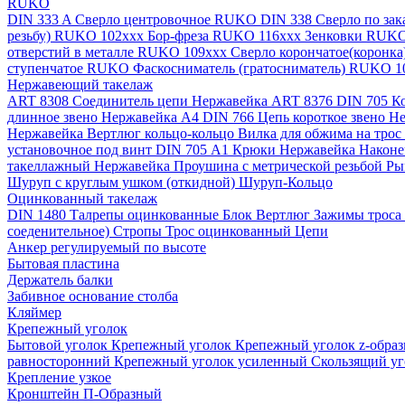
RUKO
DIN 333 A Сверло центровочное RUKO
DIN 338 Сверло по за
резьбу) RUKO 102xxx
Бор-фреза RUKO 116xxx
Зенковки RUK
отверстий в металле RUKO 109ххх
Сверло корончатое(коронк
ступенчатое RUKO
Фаскосниматель (гратосниматель) RUKO 
Нержавеющий такелаж
ART 8308 Соединитель цепи Нержавейка
ART 8376 DIN 705 К
длинное звено Нержавейка A4
DIN 766 Цепь короткое звено 
Нержавейка
Вертлюг кольцо-кольцо
Вилка для обжима на трос
установочное под винт DIN 705 А1
Крюки Нержавейка
Наконе
такеллажный Нержавейка
Проушина с метрической резьбой
Ры
Шуруп с круглым ушком (откидной)
Шуруп-Кольцо
Оцинкованный такелаж
DIN 1480 Талрепы оцинкованные
Блок
Вертлюг
Зажимы троса
соеденительное)
Стропы
Трос оцинкованный
Цепи
Анкер регулируемый по высоте
Бытовая пластина
Держатель балки
Забивное основание столба
Кляймер
Крепежный уголок
Бытовой уголок
Крепежный уголок
Крепежный уголок z-обра
равносторонний
Крепежный уголок усиленный
Скользящий у
Крепление узкое
Кронштейн П-Образный