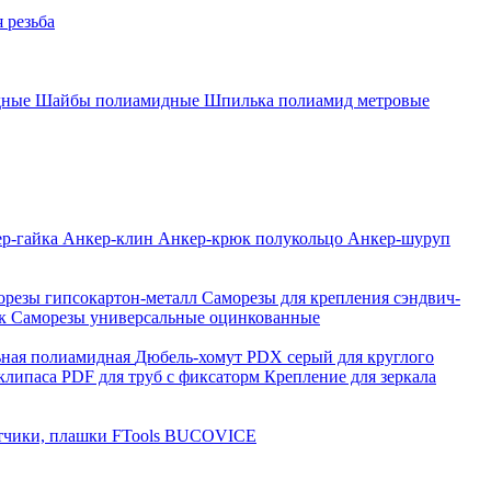
 резьба
дные
Шайбы полиамидные
Шпилька полиамид метровые
р-гайка
Анкер-клин
Анкер-крюк полукольцо
Анкер-шуруп
орезы гипсокартон-металл
Саморезы для крепления сэндвич-
нк
Саморезы универсальные оцинкованные
ьная полиамидная
Дюбель-хомут PDX серый для круглого
клипаса PDF для труб с фиксаторм
Крепление для зеркала
чики, плашки FTools
BUCOVICE