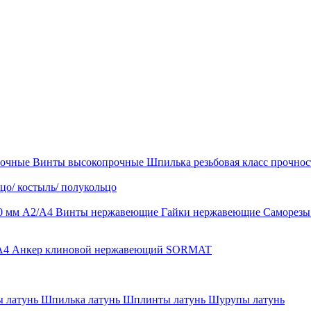
рочные
Винты высокопрочные
Шпилька резьбовая класс прочност
цо/ костыль/ полукольцо
0 мм А2/А4
Винты нержавеющие
Гайки нержавеющие
Саморез
-A4
Анкер клиновой нержавеющий SORMAT
 латунь
Шпилька латунь
Шплинты латунь
Шурупы латунь