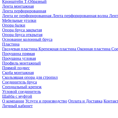
Кронштейн Т-Образный
Лента монтажная
Лента перфорированная
Лента не перфорированная
Лента перфорированная волна
Лент
Мебельные уголки
Опора балки
Опора бруса закрытая
Опора бруса открытая
Основание колонный бруса
Пластина
Гвоздевая пластина
Крепежная пластина
Оконная пластина
Сое
Проушина прямая
Проушина угловая
Профиль монтажный
Прямой подвес
Скоба монтажная
Скользящая опора для стропил
Соединитель бруса
Специальный крепеж
Угловой соединитель
Шайба с муфтой
О компании
Услуги и производство
Оплата и Доставка
Контак
Личный кабинет