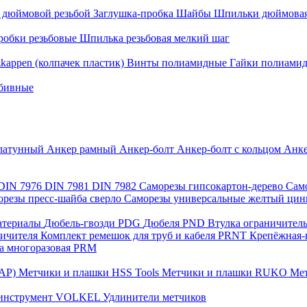
с дюймовой резьбой
Заглушка-пробка
Шайбы
Шпильки дюймовая
робки резьбовые
Шпилька резьбовая мелкий шаг
zkappen (колпачек пластик)
Винты полиамидные
Гайки полиами
абивные
латунный
Анкер рамный
Анкер-болт
Анкер-болт с кольцом
Анке
DIN 7976
DIN 7981
DIN 7982
Саморезы гипсокартон-дерево
Сам
орезы пресс-шайба сверло
Саморезы универсальные желтый ци
материалы
Дюбель-гвозди PDG
Дюбеля PND
Втулка ограничител
ничителя
Комплект ремешок для труб и кабеля PRNT
Крепёжная-
а многоразовая PRM
САР)
Метчики и плашки HSS Tools
Метчики и плашки RUKO
Мет
 инструмент VOLKEL
Удлинители метчиков