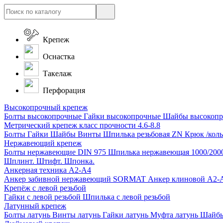
Крепеж
Оснастка
Такелаж
Перфорация
Высокопрочный крепеж
Болты высокопрочные
Гайки высокопрочные
Шайбы высокоп
Метрический крепеж класс прочности 4.6-8.8
Болты
Гайки
Шайбы
Винты
Шпилька резьбовая ZN
Крюк /коль
Нержавеющий крепеж
Болты нержавеющие
DIN 975 Шпилька нержавеющая 1000/200
Шплинт. Штифт. Шпонка.
Анкерная техника А2-А4
Анкер забивной нержавеющий SORMAT
Анкер клиновой A2
Крепёж с левой резьбой
Гайки с левой резьбой
Шпилька с левой резьбой
Латунный крепеж
Болты латунь
Винты латунь
Гайки латунь
Муфта латунь
Шайбы