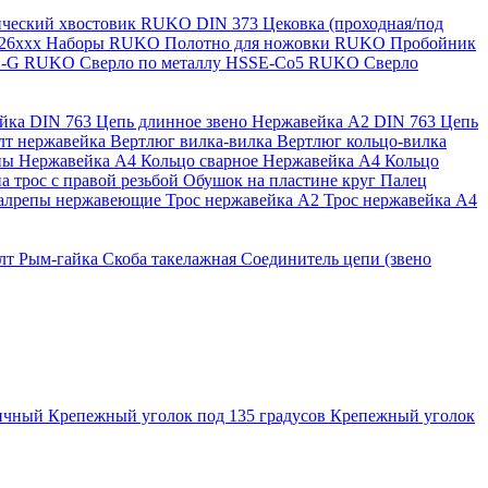
нический хвостовик RUKO
DIN 373 Цековка (проходная/под
126ххх
Наборы RUKO
Полотно для ножовки RUKO
Пробойник
SS-G RUKO
Сверло по металлу HSSE-Co5 RUKO
Сверло
ейка
DIN 763 Цепь длинное звено Нержавейка A2
DIN 763 Цепь
лт нержавейка
Вертлюг вилка-вилка
Вертлюг кольцо-вилка
ны Нержавейка А4
Кольцо сварное Нержавейка A4
Кольцо
а трос с правой резьбой
Обушок на пластине круг
Палец
алрепы нержавеющие
Трос нержавейка А2
Трос нержавейка А4
лт
Рым-гайка
Скоба такелажная
Соединитель цепи (звено
ричный
Крепежный уголок под 135 градусов
Крепежный уголок