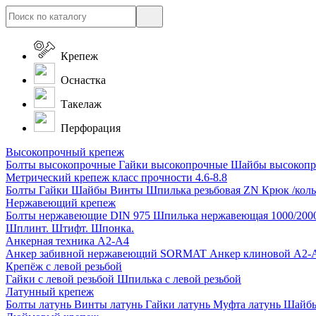
Крепеж
Оснастка
Такелаж
Перфорация
Высокопрочный крепеж
Болты высокопрочные
Гайки высокопрочные
Шайбы высокоп
Метрический крепеж класс прочности 4.6-8.8
Болты
Гайки
Шайбы
Винты
Шпилька резьбовая ZN
Крюк /коль
Нержавеющий крепеж
Болты нержавеющие
DIN 975 Шпилька нержавеющая 1000/200
Шплинт. Штифт. Шпонка.
Анкерная техника А2-А4
Анкер забивной нержавеющий SORMAT
Анкер клиновой A2
Крепёж с левой резьбой
Гайки с левой резьбой
Шпилька с левой резьбой
Латунный крепеж
Болты латунь
Винты латунь
Гайки латунь
Муфта латунь
Шайбы