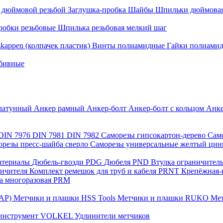
с дюймовой резьбой
Заглушка-пробка
Шайбы
Шпильки дюймовая
робки резьбовые
Шпилька резьбовая мелкий шаг
zkappen (колпачек пластик)
Винты полиамидные
Гайки полиами
абивные
латунный
Анкер рамный
Анкер-болт
Анкер-болт с кольцом
Анке
DIN 7976
DIN 7981
DIN 7982
Саморезы гипсокартон-дерево
Сам
орезы пресс-шайба сверло
Саморезы универсальные желтый ци
материалы
Дюбель-гвозди PDG
Дюбеля PND
Втулка ограничител
ничителя
Комплект ремешок для труб и кабеля PRNT
Крепёжная-
а многоразовая PRM
САР)
Метчики и плашки HSS Tools
Метчики и плашки RUKO
Мет
 инструмент VOLKEL
Удлинители метчиков