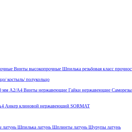
рочные
Винты высокопрочные
Шпилька резьбовая класс прочност
цо/ костыль/ полукольцо
0 мм А2/А4
Винты нержавеющие
Гайки нержавеющие
Саморез
-A4
Анкер клиновой нержавеющий SORMAT
 латунь
Шпилька латунь
Шплинты латунь
Шурупы латунь