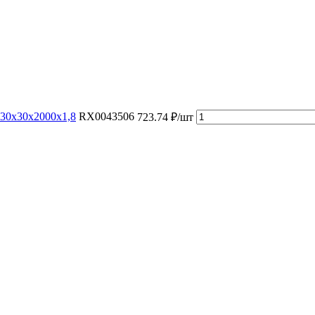
30х30х2000х1,8
RX0043506
723.74 ₽/шт