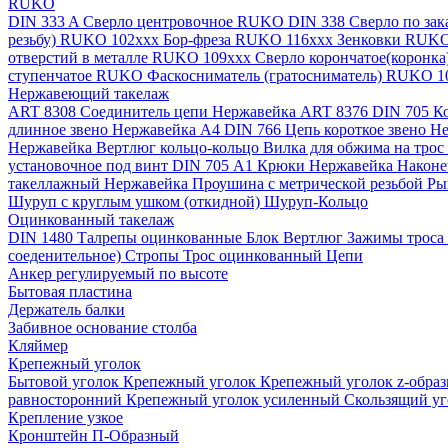
RUKO
DIN 333 A Сверло центровочное RUKO
DIN 338 Сверло по за
резьбу) RUKO 102xxx
Бор-фреза RUKO 116xxx
Зенковки RUK
отверстий в металле RUKO 109ххх
Сверло корончатое(коронк
ступенчатое RUKO
Фаскосниматель (гратосниматель) RUKO 
Нержавеющий такелаж
ART 8308 Соединитель цепи Нержавейка
ART 8376 DIN 705 К
длинное звено Нержавейка A4
DIN 766 Цепь короткое звено 
Нержавейка
Вертлюг кольцо-кольцо
Вилка для обжима на трос
установочное под винт DIN 705 А1
Крюки Нержавейка
Наконе
такеллажный Нержавейка
Проушина с метрической резьбой
Ры
Шуруп с круглым ушком (откидной)
Шуруп-Кольцо
Оцинкованный такелаж
DIN 1480 Талрепы оцинкованные
Блок
Вертлюг
Зажимы троса
соеденительное)
Стропы
Трос оцинкованный
Цепи
Анкер регулируемый по высоте
Бытовая пластина
Держатель балки
Забивное основание столба
Кляймер
Крепежный уголок
Бытовой уголок
Крепежный уголок
Крепежный уголок z-обра
равносторонний
Крепежный уголок усиленный
Скользящий у
Крепление узкое
Кронштейн П-Образный