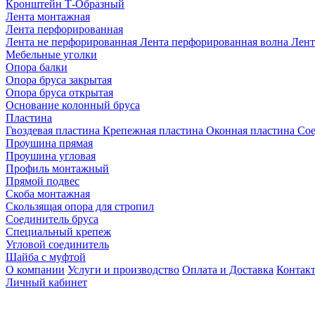
Кронштейн Т-Образный
Лента монтажная
Лента перфорированная
Лента не перфорированная
Лента перфорированная волна
Лент
Мебельные уголки
Опора балки
Опора бруса закрытая
Опора бруса открытая
Основание колонный бруса
Пластина
Гвоздевая пластина
Крепежная пластина
Оконная пластина
Сое
Проушина прямая
Проушина угловая
Профиль монтажный
Прямой подвес
Скоба монтажная
Скользящая опора для стропил
Соединитель бруса
Специальный крепеж
Угловой соединитель
Шайба с муфтой
О компании
Услуги и производство
Оплата и Доставка
Контак
Личный кабинет