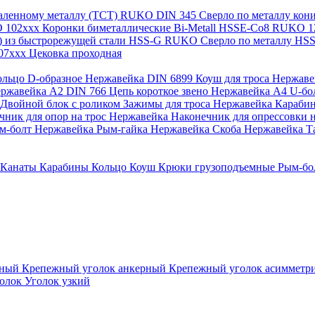
каленному металлу (ТСТ) RUKO
DIN 345 Сверло по металлу ко
O 102xxx
Коронки биметаллические Bi-Metall HSSE-Co8 RUKO 
а) из быстрорежущей стали HSS-G RUKO
Сверло по металлу H
107xxx
Цековка проходная
ольцо D-образное Нержавейка
DIN 6899 Коуш для троса Нержав
Нержавейка A2
DIN 766 Цепь короткое звено Нержавейка А4
U-бо
Двойной блок с роликом
Зажимы для троса Нержавейка
Караби
чник для опор на трос Нержавейка
Наконечник для опрессовки н
м-болт Нержавейка
Рым-гайка Нержавейка
Скоба Нержавейка
Т
Канаты
Карабины
Кольцо
Коуш
Крюки грузоподъемные
Рым-бо
зный
Крепежный уголок анкерный
Крепежный уголок асиммет
голок
Уголок узкий