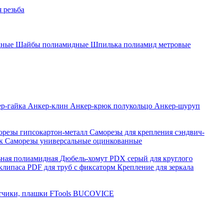
 резьба
дные
Шайбы полиамидные
Шпилька полиамид метровые
р-гайка
Анкер-клин
Анкер-крюк полукольцо
Анкер-шуруп
орезы гипсокартон-металл
Саморезы для крепления сэндвич-
нк
Саморезы универсальные оцинкованные
ьная полиамидная
Дюбель-хомут PDX серый для круглого
клипаса PDF для труб с фиксаторм
Крепление для зеркала
чики, плашки FTools
BUCOVICE