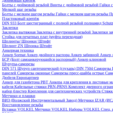
Дюймовый крепеж
Болты с дюймовой резьбой
Винты с дюймовой резьбой
Гайки 
Мелкий шаг резьбы
Болты с мелким шагом резьбы
Гайки с мелким шагом резьбы
П
Пластиковый крепёж
DIN 933 Болт шестигранный с полной резьбой полиамид
Schut
Заклепки
Заклепка вытяжная
Заклепка с внутренней резьбой
Заклепки з
Стойка для печатных плат (муфта переходная)
Шплинты/ Шпонки/ Штифт
Шплинт ZN
Шпонка
Штифт
Анкерная техника
Анкер Sormat
Анкер двойного распора
Анкер забивной
Анкер 
БСР (Болт самоанкерующийся распорный)
Анкер клиновой
Шурупы-саморезы
DIN 571 Шуруп сантехнический (глухарь)
DIN 7504 Саморезы
панелей
Саморезы оконные
Саморезы пресс-шайба острые
Сам
Дюбеля Европартнер
Анкер для газобетона PBT
Анкера для крепления в листовые 
кабеля
Кабельные стяжки PRN-PRNS
Комплект дверного огра
набор блистер
Крепления для сантехнических устройств
Стяжк
Метчики и плашки
ВИЗ (Волжский Инструментальный Завод)
Метчики IZAR (И
Восстановление резьбы
Вставки VOLKEL
Метчики VOLKEL
Наборы VOLKEL
Спец.