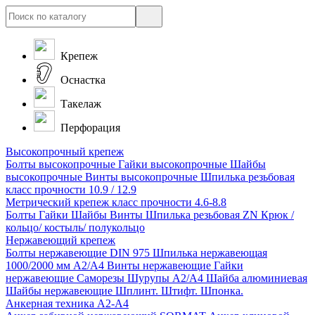
Крепеж
Оснастка
Такелаж
Перфорация
Высокопрочный крепеж
Болты высокопрочные
Гайки высокопрочные
Шайбы
высокопрочные
Винты высокопрочные
Шпилька резьбовая
класс прочности 10.9 / 12.9
Метрический крепеж класс прочности 4.6-8.8
Болты
Гайки
Шайбы
Винты
Шпилька резьбовая ZN
Крюк /
кольцо/ костыль/ полукольцо
Нержавеющий крепеж
Болты нержавеющие
DIN 975 Шпилька нержавеющая
1000/2000 мм А2/А4
Винты нержавеющие
Гайки
нержавеющие
Саморезы Шурупы А2/А4
Шайба алюминиевая
Шайбы нержавеющие
Шплинт. Штифт. Шпонка.
Анкерная техника А2-А4