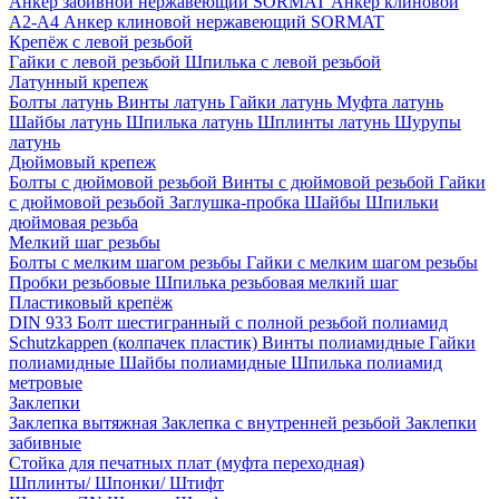
Анкер забивной нержавеющий SORMAT
Анкер клиновой
A2-A4
Анкер клиновой нержавеющий SORMAT
Крепёж с левой резьбой
Гайки с левой резьбой
Шпилька с левой резьбой
Латунный крепеж
Болты латунь
Винты латунь
Гайки латунь
Муфта латунь
Шайбы латунь
Шпилька латунь
Шплинты латунь
Шурупы
латунь
Дюймовый крепеж
Болты с дюймовой резьбой
Винты с дюймовой резьбой
Гайки
с дюймовой резьбой
Заглушка-пробка
Шайбы
Шпильки
дюймовая резьба
Мелкий шаг резьбы
Болты с мелким шагом резьбы
Гайки с мелким шагом резьбы
Пробки резьбовые
Шпилька резьбовая мелкий шаг
Пластиковый крепёж
DIN 933 Болт шестигранный с полной резьбой полиамид
Schutzkappen (колпачек пластик)
Винты полиамидные
Гайки
полиамидные
Шайбы полиамидные
Шпилька полиамид
метровые
Заклепки
Заклепка вытяжная
Заклепка с внутренней резьбой
Заклепки
забивные
Стойка для печатных плат (муфта переходная)
Шплинты/ Шпонки/ Штифт