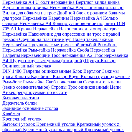
Нержавейка А4
U-болт нержавейка
Вертлюг вилка-вилка
Вертлюг кольцо-вилка Нержавейка
Вертлюг кольцо-кольцо
Вилка для обжима на трос
Двойной блок с роликом
Зажимы
для троса Нержавейка
Карабины Нержавейка А4
Кольцо
сварное Нержавейка A4
Кольцо установочное под винт DIN
705 А1
Крюки Нержавейка
Наконечник для опор на трос
Нержавейка
Наконечник для опрессовки на трос с правой
резьбой
Обушок на пластине круг
Палец такеллажный
Нержавейка
Проушина с метрической резьбой
Рым-болт
Нержавейка
Рым-гайка Нержавейка
Скоба Нержавейка
Талрепы нержавеющие
Трос нержавейка А2
Трос нержавейка
А4
Шуруп с круглым ушком (откидной)
Шуруп-Кольцо
Оцинкованный такелаж
DIN 1480 Талрепы оцинкованные
Блок
Вертлюг
Зажимы
троса
Канаты
Карабины
Кольцо
Коуш
Крюки грузоподъемные
Рым-болт
Рым-гайка
Скоба такелажная
Соединитель цепи
(звено соеденительное)
Стропы
Трос оцинкованный
Цепи
Анкер регулируемый по высоте
Бытовая пластина
Держатель балки
Забивное основание столба
Кляймер
Крепежный уголок
Бытовой уголок
Крепежный уголок
Крепежный уголок z-
образный
Крепежный уголок анкерный
Крепежный уголок