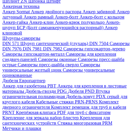
Шплинт ZN
Шпонка
Штифт
Анкерная техника
Анкер Sormat
Анкер двойного распора
Анкер забивной
Анкер
латунный
Анкер рамный
Анкер-болт
Анкер-болт с кольцом
Анкер-гайка
Анкер-клин
Анкер-крюк полукольцо
Анкер-
шуруп
БСР (Болт самоанкерующийся распорный)
Анкер
клиновой
Шурупы-саморезы
DIN 571 Шуруп сантехнический (глухарь)
DIN 7504 Саморезы
DIN 7976
DIN 7981
DIN 7982
Саморезы гипсокартон-дерево
Саморезы гипсокартон-металл
Саморезы для крепления
сэндвич-панелей
Саморезы оконные
Саморезы пресс-шайба
острые
Саморезы пресс-шайба сверло
Саморезы
универсальные желтый цинк
Саморезы универсальные
оцинкованные
Дюбеля Европартнер
Анкер для газобетона PBT
Анкера для крепления в листовые
материалы
Дюбель-гвозди PDG
Дюбеля PND
Втулка
ограничительная полиамидная
Дюбель-хомут PDX серый для
круглого кабеля
Кабельные стяжки PRN-PRNS
Комплект
дверного ограничителя
Комплект ремешок для труб и кабеля
PRNT
Крепёжная-клипаса PDF для труб с фиксаторм
Крепление для зеркала набор блистер
Крепления для
сантехнических устройств
Стяжка многоразовая PRM
Метчики и плашки