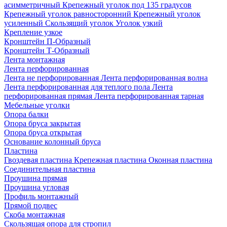
асимметричный
Крепежный уголок под 135 градусов
Крепежный уголок равносторонний
Крепежный уголок
усиленный
Скользящий уголок
Уголок узкий
Крепление узкое
Кронштейн П-Образный
Кронштейн Т-Образный
Лента монтажная
Лента перфорированная
Лента не перфорированная
Лента перфорированная волна
Лента перфорированная для теплого пола
Лента
перфорированная прямая
Лента перфорированная тарная
Мебельные уголки
Опора балки
Опора бруса закрытая
Опора бруса открытая
Основание колонный бруса
Пластина
Гвоздевая пластина
Крепежная пластина
Оконная пластина
Соединительная пластина
Проушина прямая
Проушина угловая
Профиль монтажный
Прямой подвес
Скоба монтажная
Скользящая опора для стропил