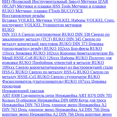
ВИЗ (Волжский Инструментальный Завод)
Метчики IZAR
(ИСАР)
Метчики и плашки HSS Tools
Метчики и плашки
RUKO
Метчики, плашки FTools
BUCOVICE
Восстановление резьбы
Вставки VOLKEL
Метчики VOLKEL
Наборы VOLKEL
Спец.
инструмент VOLKEL
Удлинители метчиков
RUKO
DIN 333 A Сверло центровочное RUKO
DIN 338 Сверло по
закаленному металлу (ТСТ) RUKO
DIN 345 Сверло по
металлу конический хвостовик RUKO
DIN 373 Цековка
(проходная/под резьбу) RUKO 102xxx
Бор-фреза RUKO
116xxx
Зенковки RUKO 102xxx
Коронки биметаллические Bi-
Metall HSSE-Co8 RUKO 126ххх
Наборы RUKO
Полотно для
ножовки RUKO
Пробойник отверстий в металле RUKO
109ххх
Сверло корончатое(коронка) из быстрорежущей стали
HSS-G RUKO
Сверло по металлу HSS-G RUKO
Сверло по
металлу HSSE-Co5 RUKO
Сверло ступенчатое RUKO
Фаскосниматель (гратосниматель) RUKO 107xxx
Цековка
проходная
Нержавеющий такелаж
ART 8308 Соединитель цепи Нержавейка
ART 8376 DIN 705
Кольцо D-образное Нержавейка
DIN 6899 Коуш для троса
Нержавейка
DIN 763 Цепь длинное звено Нержавейка A2
DIN 763 Цепь длинное звено Нержавейка A4
DIN 766 Цепь
короткое звено Нержавейка A2
DIN 766 Цепь короткое звено