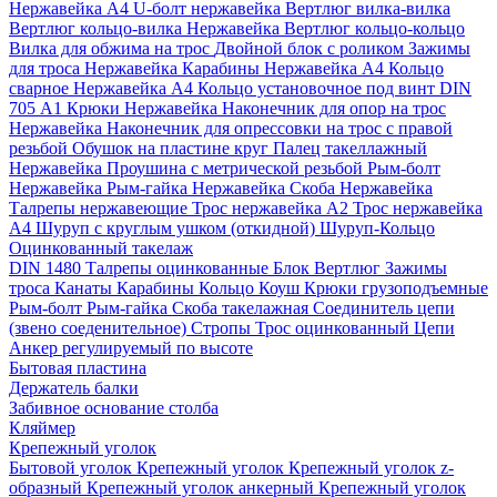
Нержавейка А4
U-болт нержавейка
Вертлюг вилка-вилка
Вертлюг кольцо-вилка Нержавейка
Вертлюг кольцо-кольцо
Вилка для обжима на трос
Двойной блок с роликом
Зажимы
для троса Нержавейка
Карабины Нержавейка А4
Кольцо
сварное Нержавейка A4
Кольцо установочное под винт DIN
705 А1
Крюки Нержавейка
Наконечник для опор на трос
Нержавейка
Наконечник для опрессовки на трос с правой
резьбой
Обушок на пластине круг
Палец такеллажный
Нержавейка
Проушина с метрической резьбой
Рым-болт
Нержавейка
Рым-гайка Нержавейка
Скоба Нержавейка
Талрепы нержавеющие
Трос нержавейка А2
Трос нержавейка
А4
Шуруп с круглым ушком (откидной)
Шуруп-Кольцо
Оцинкованный такелаж
DIN 1480 Талрепы оцинкованные
Блок
Вертлюг
Зажимы
троса
Канаты
Карабины
Кольцо
Коуш
Крюки грузоподъемные
Рым-болт
Рым-гайка
Скоба такелажная
Соединитель цепи
(звено соеденительное)
Стропы
Трос оцинкованный
Цепи
Анкер регулируемый по высоте
Бытовая пластина
Держатель балки
Забивное основание столба
Кляймер
Крепежный уголок
Бытовой уголок
Крепежный уголок
Крепежный уголок z-
образный
Крепежный уголок анкерный
Крепежный уголок