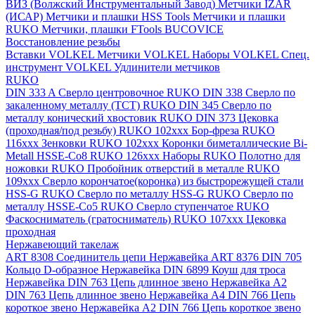
ВИЗ (Волжский Инструментальный Завод)
Метчики IZAR
(ИСАР)
Метчики и плашки HSS Tools
Метчики и плашки
RUKO
Метчики, плашки FTools
BUCOVICE
Восстановление резьбы
Вставки VOLKEL
Метчики VOLKEL
Наборы VOLKEL
Спец.
инструмент VOLKEL
Удлинители метчиков
RUKO
DIN 333 A Сверло центровочное RUKO
DIN 338 Сверло по
закаленному металлу (ТСТ) RUKO
DIN 345 Сверло по
металлу конический хвостовик RUKO
DIN 373 Цековка
(проходная/под резьбу) RUKO 102xxx
Бор-фреза RUKO
116xxx
Зенковки RUKO 102xxx
Коронки биметаллические Bi-
Metall HSSE-Co8 RUKO 126ххх
Наборы RUKO
Полотно для
ножовки RUKO
Пробойник отверстий в металле RUKO
109ххх
Сверло корончатое(коронка) из быстрорежущей стали
HSS-G RUKO
Сверло по металлу HSS-G RUKO
Сверло по
металлу HSSE-Co5 RUKO
Сверло ступенчатое RUKO
Фаскосниматель (гратосниматель) RUKO 107xxx
Цековка
проходная
Нержавеющий такелаж
ART 8308 Соединитель цепи Нержавейка
ART 8376 DIN 705
Кольцо D-образное Нержавейка
DIN 6899 Коуш для троса
Нержавейка
DIN 763 Цепь длинное звено Нержавейка A2
DIN 763 Цепь длинное звено Нержавейка A4
DIN 766 Цепь
короткое звено Нержавейка A2
DIN 766 Цепь короткое звено