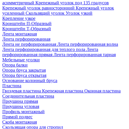
асимметричный
Крепежный уголок под 135 градусов
Крепежный уголок равносторонний
Крепежный уголок
усиленный
Скользящий уголок
Уголок узкий
Крепление узкое
Кронштейн П-Образный
Кронштейн Т-Образный
Лента монтажная
Лента перфорированная
Лента не перфорированная
Лента перфорированная волна
Лента перфорированная для теплого пола
Лента
перфорированная прямая
Лента перфорированная тарная
Мебельные уголки
Опора балки
Опора бруса закрытая
Опора бруса открытая
Основание колонный бруса
Пластина
Гвоздевая пластина
Крепежная пластина
Оконная пластина
Соединительная пластина
Проушина прямая
Проушина угловая
Профиль монтажный
Прямой подвес
Скоба монтажная
Скользящая опора для стропил