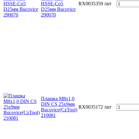
HSSE-Co5
RX0035359
/шт
D25мм Bucovice
290070
Плашка М8х1,0
DIN CS 25х9мм
RX0035172
/шт
Bucovice(СzTool)
210081