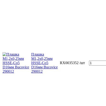
Плашка
М1,2х0,25мм
HSSE-Co5
RX0035352
/шт
D16мм Bucovice
290012