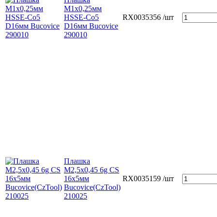
М1х0,25мм
HSSE-Co5
RX0035356
/шт
D16мм Bucovice
290010
Плашка
М2,5х0,45 6g CS
16х5мм
RX0035159
/шт
Bucovice(СzTool)
210025