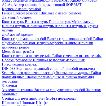
Анкер забивной нержавеющий SORMAT
Анкер клиновой
A2-A4
Анкер клиновой нержавеющий SORMAT
Крепёж с левой резьбой
Гайки с левой резьбой
Шпилька с левой резьбой
Латунный крепеж
Болты латунь
Винты латунь
Гайки латунь
Муфта латунь
Шайбы латунь
Шпилька латунь
Шплинты латунь
Шурупы
латунь
Дюймовый крепеж
Болты с дюймовой резьбой
Винты с дюймовой резьбой
Гайки
с дюймовой резьбой
Заглушка-пробка
Шайбы
Шпильки
дюймовая резьба
Мелкий шаг резьбы
Болты с мелким шагом резьбы
Гайки с мелким шагом резьбы
Пробки резьбовые
Шпилька резьбовая мелкий шаг
Пластиковый крепёж
DIN 933 Болт шестигранный с полной резьбой полиамид
Schutzkappen (колпачек пластик)
Винты полиамидные
Гайки
полиамидные
Шайбы полиамидные
Шпилька полиамид
метровые
Заклепки
Заклепка вытяжная
Заклепка с внутренней резьбой
Заклепки
забивные
Стойка для печатных плат (муфта переходная)
Шплинты/ Шпонки/ Штифт