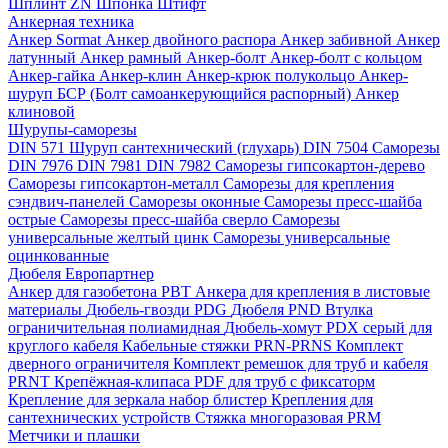
Шплинт ZN
Шпонка
Штифт
Анкерная техника
Анкер Sormat
Анкер двойного распора
Анкер забивной
Анкер
латунный
Анкер рамный
Анкер-болт
Анкер-болт с кольцом
Анкер-гайка
Анкер-клин
Анкер-крюк полукольцо
Анкер-
шуруп
БСР (Болт самоанкерующийся распорный)
Анкер
клиновой
Шурупы-саморезы
DIN 571 Шуруп сантехнический (глухарь)
DIN 7504 Саморезы
DIN 7976
DIN 7981
DIN 7982
Саморезы гипсокартон-дерево
Саморезы гипсокартон-металл
Саморезы для крепления
сэндвич-панелей
Саморезы оконные
Саморезы пресс-шайба
острые
Саморезы пресс-шайба сверло
Саморезы
универсальные желтый цинк
Саморезы универсальные
оцинкованные
Дюбеля Европартнер
Анкер для газобетона PBT
Анкера для крепления в листовые
материалы
Дюбель-гвозди PDG
Дюбеля PND
Втулка
ограничительная полиамидная
Дюбель-хомут PDX серый для
круглого кабеля
Кабельные стяжки PRN-PRNS
Комплект
дверного ограничителя
Комплект ремешок для труб и кабеля
PRNT
Крепёжная-клипаса PDF для труб с фиксаторм
Крепление для зеркала набор блистер
Крепления для
сантехнических устройств
Стяжка многоразовая PRM
Метчики и плашки