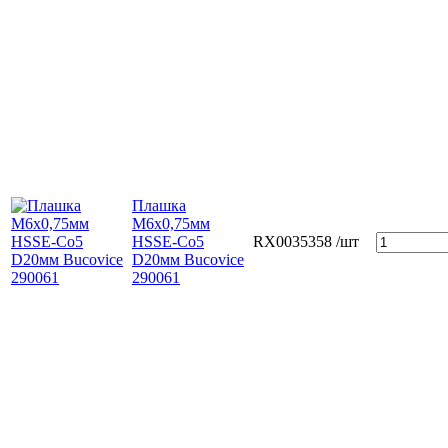
Плашка
М6х0,75мм
HSSE-Co5
RX0035358
/шт
D20мм Bucovice
290061