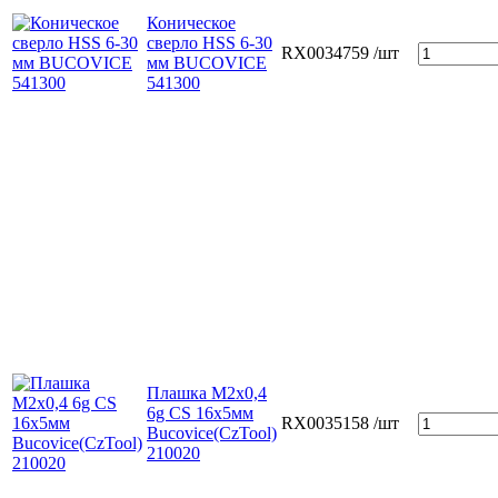
Коническое
сверло HSS 6-30
RX0034759
/шт
мм BUCOVICE
541300
Плашка М2х0,4
6g CS 16х5мм
RX0035158
/шт
Bucovice(СzTool)
210020