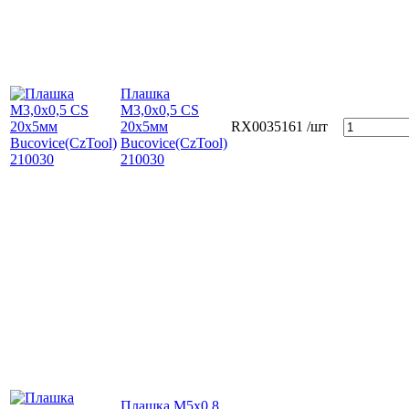
Плашка
М3,0х0,5 CS
20х5мм
RX0035161
/шт
Bucovice(СzTool)
210030
Плашка М5х0,8