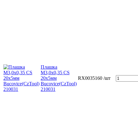
Плашка
М3,0х0,35 CS
20х5мм
RX0035160
/шт
Bucovice(СzTool)
210031