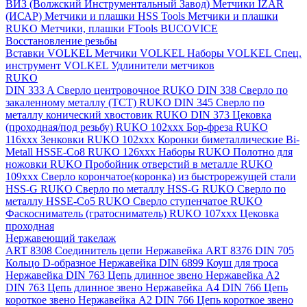
ВИЗ (Волжский Инструментальный Завод)
Метчики IZAR
(ИСАР)
Метчики и плашки HSS Tools
Метчики и плашки
RUKO
Метчики, плашки FTools
BUCOVICE
Восстановление резьбы
Вставки VOLKEL
Метчики VOLKEL
Наборы VOLKEL
Спец.
инструмент VOLKEL
Удлинители метчиков
RUKO
DIN 333 A Сверло центровочное RUKO
DIN 338 Сверло по
закаленному металлу (ТСТ) RUKO
DIN 345 Сверло по
металлу конический хвостовик RUKO
DIN 373 Цековка
(проходная/под резьбу) RUKO 102xxx
Бор-фреза RUKO
116xxx
Зенковки RUKO 102xxx
Коронки биметаллические Bi-
Metall HSSE-Co8 RUKO 126ххх
Наборы RUKO
Полотно для
ножовки RUKO
Пробойник отверстий в металле RUKO
109ххх
Сверло корончатое(коронка) из быстрорежущей стали
HSS-G RUKO
Сверло по металлу HSS-G RUKO
Сверло по
металлу HSSE-Co5 RUKO
Сверло ступенчатое RUKO
Фаскосниматель (гратосниматель) RUKO 107xxx
Цековка
проходная
Нержавеющий такелаж
ART 8308 Соединитель цепи Нержавейка
ART 8376 DIN 705
Кольцо D-образное Нержавейка
DIN 6899 Коуш для троса
Нержавейка
DIN 763 Цепь длинное звено Нержавейка A2
DIN 763 Цепь длинное звено Нержавейка A4
DIN 766 Цепь
короткое звено Нержавейка A2
DIN 766 Цепь короткое звено