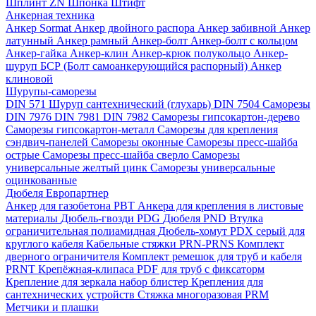
Шплинт ZN
Шпонка
Штифт
Анкерная техника
Анкер Sormat
Анкер двойного распора
Анкер забивной
Анкер
латунный
Анкер рамный
Анкер-болт
Анкер-болт с кольцом
Анкер-гайка
Анкер-клин
Анкер-крюк полукольцо
Анкер-
шуруп
БСР (Болт самоанкерующийся распорный)
Анкер
клиновой
Шурупы-саморезы
DIN 571 Шуруп сантехнический (глухарь)
DIN 7504 Саморезы
DIN 7976
DIN 7981
DIN 7982
Саморезы гипсокартон-дерево
Саморезы гипсокартон-металл
Саморезы для крепления
сэндвич-панелей
Саморезы оконные
Саморезы пресс-шайба
острые
Саморезы пресс-шайба сверло
Саморезы
универсальные желтый цинк
Саморезы универсальные
оцинкованные
Дюбеля Европартнер
Анкер для газобетона PBT
Анкера для крепления в листовые
материалы
Дюбель-гвозди PDG
Дюбеля PND
Втулка
ограничительная полиамидная
Дюбель-хомут PDX серый для
круглого кабеля
Кабельные стяжки PRN-PRNS
Комплект
дверного ограничителя
Комплект ремешок для труб и кабеля
PRNT
Крепёжная-клипаса PDF для труб с фиксаторм
Крепление для зеркала набор блистер
Крепления для
сантехнических устройств
Стяжка многоразовая PRM
Метчики и плашки