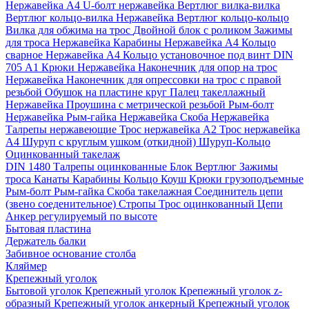
Нержавейка А4
U-болт нержавейка
Вертлюг вилка-вилка
Вертлюг кольцо-вилка Нержавейка
Вертлюг кольцо-кольцо
Вилка для обжима на трос
Двойной блок с роликом
Зажимы
для троса Нержавейка
Карабины Нержавейка А4
Кольцо
сварное Нержавейка A4
Кольцо установочное под винт DIN
705 А1
Крюки Нержавейка
Наконечник для опор на трос
Нержавейка
Наконечник для опрессовки на трос с правой
резьбой
Обушок на пластине круг
Палец такеллажный
Нержавейка
Проушина с метрической резьбой
Рым-болт
Нержавейка
Рым-гайка Нержавейка
Скоба Нержавейка
Талрепы нержавеющие
Трос нержавейка А2
Трос нержавейка
А4
Шуруп с круглым ушком (откидной)
Шуруп-Кольцо
Оцинкованный такелаж
DIN 1480 Талрепы оцинкованные
Блок
Вертлюг
Зажимы
троса
Канаты
Карабины
Кольцо
Коуш
Крюки грузоподъемные
Рым-болт
Рым-гайка
Скоба такелажная
Соединитель цепи
(звено соеденительное)
Стропы
Трос оцинкованный
Цепи
Анкер регулируемый по высоте
Бытовая пластина
Держатель балки
Забивное основание столба
Кляймер
Крепежный уголок
Бытовой уголок
Крепежный уголок
Крепежный уголок z-
образный
Крепежный уголок анкерный
Крепежный уголок