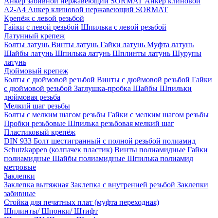
Анкер забивной нержавеющий SORMAT
Анкер клиновой
A2-A4
Анкер клиновой нержавеющий SORMAT
Крепёж с левой резьбой
Гайки с левой резьбой
Шпилька с левой резьбой
Латунный крепеж
Болты латунь
Винты латунь
Гайки латунь
Муфта латунь
Шайбы латунь
Шпилька латунь
Шплинты латунь
Шурупы
латунь
Дюймовый крепеж
Болты с дюймовой резьбой
Винты с дюймовой резьбой
Гайки
с дюймовой резьбой
Заглушка-пробка
Шайбы
Шпильки
дюймовая резьба
Мелкий шаг резьбы
Болты с мелким шагом резьбы
Гайки с мелким шагом резьбы
Пробки резьбовые
Шпилька резьбовая мелкий шаг
Пластиковый крепёж
DIN 933 Болт шестигранный с полной резьбой полиамид
Schutzkappen (колпачек пластик)
Винты полиамидные
Гайки
полиамидные
Шайбы полиамидные
Шпилька полиамид
метровые
Заклепки
Заклепка вытяжная
Заклепка с внутренней резьбой
Заклепки
забивные
Стойка для печатных плат (муфта переходная)
Шплинты/ Шпонки/ Штифт