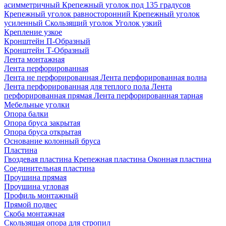
асимметричный
Крепежный уголок под 135 градусов
Крепежный уголок равносторонний
Крепежный уголок
усиленный
Скользящий уголок
Уголок узкий
Крепление узкое
Кронштейн П-Образный
Кронштейн Т-Образный
Лента монтажная
Лента перфорированная
Лента не перфорированная
Лента перфорированная волна
Лента перфорированная для теплого пола
Лента
перфорированная прямая
Лента перфорированная тарная
Мебельные уголки
Опора балки
Опора бруса закрытая
Опора бруса открытая
Основание колонный бруса
Пластина
Гвоздевая пластина
Крепежная пластина
Оконная пластина
Соединительная пластина
Проушина прямая
Проушина угловая
Профиль монтажный
Прямой подвес
Скоба монтажная
Скользящая опора для стропил