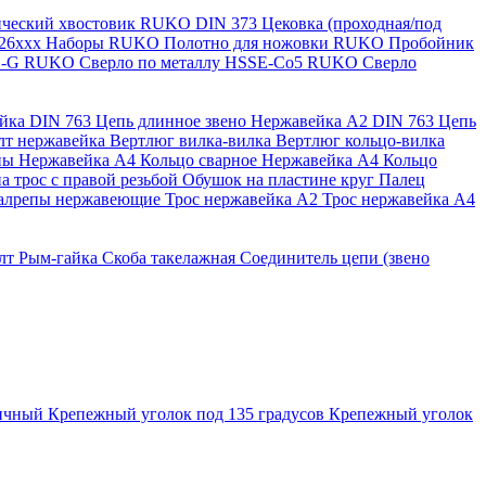
нический хвостовик RUKO
DIN 373 Цековка (проходная/под
126ххх
Наборы RUKO
Полотно для ножовки RUKO
Пробойник
SS-G RUKO
Сверло по металлу HSSE-Co5 RUKO
Сверло
ейка
DIN 763 Цепь длинное звено Нержавейка A2
DIN 763 Цепь
лт нержавейка
Вертлюг вилка-вилка
Вертлюг кольцо-вилка
ны Нержавейка А4
Кольцо сварное Нержавейка A4
Кольцо
а трос с правой резьбой
Обушок на пластине круг
Палец
алрепы нержавеющие
Трос нержавейка А2
Трос нержавейка А4
лт
Рым-гайка
Скоба такелажная
Соединитель цепи (звено
ричный
Крепежный уголок под 135 градусов
Крепежный уголок