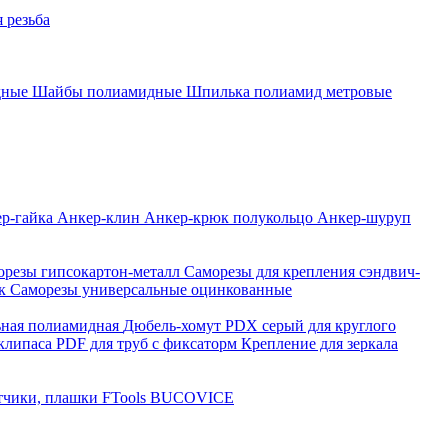
 резьба
дные
Шайбы полиамидные
Шпилька полиамид метровые
р-гайка
Анкер-клин
Анкер-крюк полукольцо
Анкер-шуруп
орезы гипсокартон-металл
Саморезы для крепления сэндвич-
нк
Саморезы универсальные оцинкованные
ьная полиамидная
Дюбель-хомут PDX серый для круглого
клипаса PDF для труб с фиксаторм
Крепление для зеркала
чики, плашки FTools
BUCOVICE