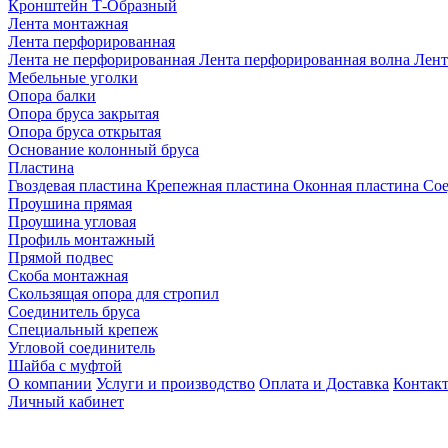
Кронштейн Т-Образный
Лента монтажная
Лента перфорированная
Лента не перфорированная
Лента перфорированная волна
Лент
Мебельные уголки
Опора балки
Опора бруса закрытая
Опора бруса открытая
Основание колонный бруса
Пластина
Гвоздевая пластина
Крепежная пластина
Оконная пластина
Сое
Проушина прямая
Проушина угловая
Профиль монтажный
Прямой подвес
Скоба монтажная
Скользящая опора для стропил
Соединитель бруса
Специальный крепеж
Угловой соединитель
Шайба с муфтой
О компании
Услуги и производство
Оплата и Доставка
Контак
Личный кабинет