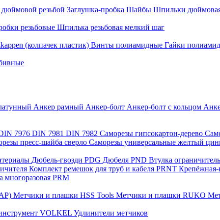
с дюймовой резьбой
Заглушка-пробка
Шайбы
Шпильки дюймовая
робки резьбовые
Шпилька резьбовая мелкий шаг
zkappen (колпачек пластик)
Винты полиамидные
Гайки полиами
абивные
латунный
Анкер рамный
Анкер-болт
Анкер-болт с кольцом
Анке
DIN 7976
DIN 7981
DIN 7982
Саморезы гипсокартон-дерево
Сам
орезы пресс-шайба сверло
Саморезы универсальные желтый ци
материалы
Дюбель-гвозди PDG
Дюбеля PND
Втулка ограничител
ничителя
Комплект ремешок для труб и кабеля PRNT
Крепёжная-
а многоразовая PRM
САР)
Метчики и плашки HSS Tools
Метчики и плашки RUKO
Мет
 инструмент VOLKEL
Удлинители метчиков