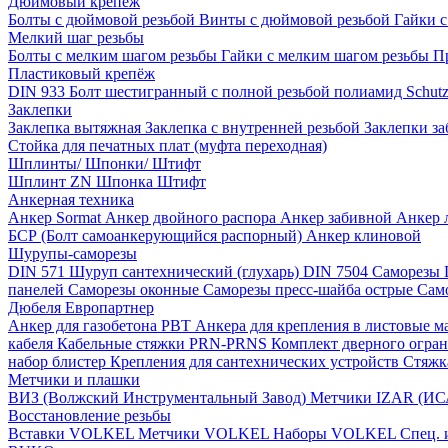
Дюймовый крепеж
Болты с дюймовой резьбой
Винты с дюймовой резьбой
Гайки 
Мелкий шаг резьбы
Болты с мелким шагом резьбы
Гайки с мелким шагом резьбы
П
Пластиковый крепёж
DIN 933 Болт шестигранный с полной резьбой полиамид
Schut
Заклепки
Заклепка вытяжная
Заклепка с внутренней резьбой
Заклепки з
Стойка для печатных плат (муфта переходная)
Шплинты/ Шпонки/ Штифт
Шплинт ZN
Шпонка
Штифт
Анкерная техника
Анкер Sormat
Анкер двойного распора
Анкер забивной
Анкер 
БСР (Болт самоанкерующийся распорный)
Анкер клиновой
Шурупы-саморезы
DIN 571 Шуруп сантехнический (глухарь)
DIN 7504 Саморезы
панелей
Саморезы оконные
Саморезы пресс-шайба острые
Сам
Дюбеля Европартнер
Анкер для газобетона PBT
Анкера для крепления в листовые 
кабеля
Кабельные стяжки PRN-PRNS
Комплект дверного огра
набор блистер
Крепления для сантехнических устройств
Стяжк
Метчики и плашки
ВИЗ (Волжский Инструментальный Завод)
Метчики IZAR (И
Восстановление резьбы
Вставки VOLKEL
Метчики VOLKEL
Наборы VOLKEL
Спец.