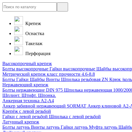
Крепеж
Оснастка
Такелаж
Перфорация
Высокопрочный крепеж
Болты высокопрочные
Гайки высокопрочные
Шайбы высокоп
Метрический крепеж класс прочности 4.6-8.8
Болты
Гайки
Шайбы
Винты
Шпилька резьбовая ZN
Крюк /коль
Нержавеющий крепеж
Болты нержавеющие
DIN 975 Шпилька нержавеющая 1000/200
Шплинт. Штифт. Шпонка.
Анкерная техника А2-А4
Анкер забивной нержавеющий SORMAT
Анкер клиновой A2
Крепёж с левой резьбой
Гайки с левой резьбой
Шпилька с левой резьбой
Латунный крепеж
Болты латунь
Винты латунь
Гайки латунь
Муфта латунь
Шайбы