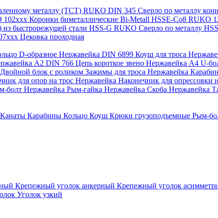
каленному металлу (ТСТ) RUKO
DIN 345 Сверло по металлу ко
O 102xxx
Коронки биметаллические Bi-Metall HSSE-Co8 RUKO 
а) из быстрорежущей стали HSS-G RUKO
Сверло по металлу H
107xxx
Цековка проходная
ольцо D-образное Нержавейка
DIN 6899 Коуш для троса Нержав
Нержавейка A2
DIN 766 Цепь короткое звено Нержавейка А4
U-бо
Двойной блок с роликом
Зажимы для троса Нержавейка
Караби
чник для опор на трос Нержавейка
Наконечник для опрессовки н
м-болт Нержавейка
Рым-гайка Нержавейка
Скоба Нержавейка
Т
Канаты
Карабины
Кольцо
Коуш
Крюки грузоподъемные
Рым-бо
зный
Крепежный уголок анкерный
Крепежный уголок асиммет
голок
Уголок узкий