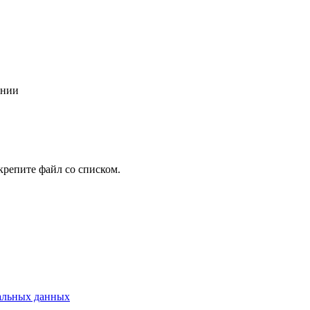
ании
крепите файл со списком.
альных данных