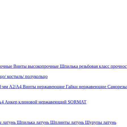
рочные
Винты высокопрочные
Шпилька резьбовая класс прочност
цо/ костыль/ полукольцо
0 мм А2/А4
Винты нержавеющие
Гайки нержавеющие
Саморез
-A4
Анкер клиновой нержавеющий SORMAT
 латунь
Шпилька латунь
Шплинты латунь
Шурупы латунь