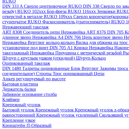
RUKO
DIN 333 A Сверло центровочное RUKO
DIN 338 Сверло по за
резьбу) RUKO 102xxx
Бор-фреза RUKO 116xxx
Зенковки RUK
отверстий в металле RUKO 109ххх
Сверло корончатое(коронк
ступенчатое RUKO
Фаскосниматель (гратосниматель) RUKO 
Нержавеющий такелаж
ART 8308 Соединитель цепи Нержавейка
ART 8376 DIN 705 К
длинное звено Нержавейка A4
DIN 766 Цепь короткое звено 
Нержавейка
Вертлюг кольцо-кольцо
Вилка для обжима на трос
установочное под винт DIN 705 А1
Крюки Нержавейка
Наконе
такеллажный Нержавейка
Проушина с метрической резьбой
Ры
Шуруп с круглым ушком (откидной)
Шуруп-Кольцо
Оцинкованный такелаж
DIN 1480 Талрепы оцинкованные
Блок
Вертлюг
Зажимы троса
соеденительное)
Стропы
Трос оцинкованный
Цепи
Анкер регулируемый по высоте
Бытовая пластина
Держатель балки
Забивное основание столба
Кляймер
Крепежный уголок
Бытовой уголок
Крепежный уголок
Крепежный уголок z-обра
равносторонний
Крепежный уголок усиленный
Скользящий у
Крепление узкое
Кронштейн П-Образный