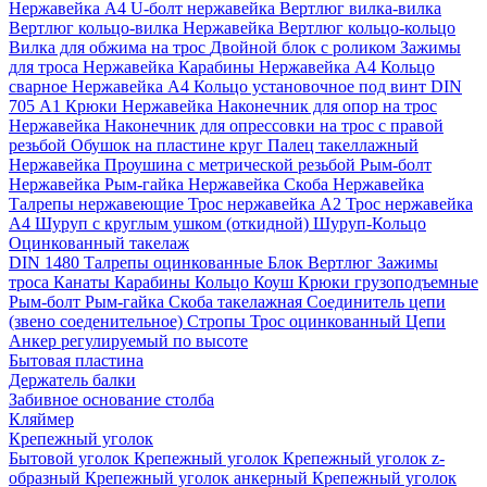
Нержавейка А4
U-болт нержавейка
Вертлюг вилка-вилка
Вертлюг кольцо-вилка Нержавейка
Вертлюг кольцо-кольцо
Вилка для обжима на трос
Двойной блок с роликом
Зажимы
для троса Нержавейка
Карабины Нержавейка А4
Кольцо
сварное Нержавейка A4
Кольцо установочное под винт DIN
705 А1
Крюки Нержавейка
Наконечник для опор на трос
Нержавейка
Наконечник для опрессовки на трос с правой
резьбой
Обушок на пластине круг
Палец такеллажный
Нержавейка
Проушина с метрической резьбой
Рым-болт
Нержавейка
Рым-гайка Нержавейка
Скоба Нержавейка
Талрепы нержавеющие
Трос нержавейка А2
Трос нержавейка
А4
Шуруп с круглым ушком (откидной)
Шуруп-Кольцо
Оцинкованный такелаж
DIN 1480 Талрепы оцинкованные
Блок
Вертлюг
Зажимы
троса
Канаты
Карабины
Кольцо
Коуш
Крюки грузоподъемные
Рым-болт
Рым-гайка
Скоба такелажная
Соединитель цепи
(звено соеденительное)
Стропы
Трос оцинкованный
Цепи
Анкер регулируемый по высоте
Бытовая пластина
Держатель балки
Забивное основание столба
Кляймер
Крепежный уголок
Бытовой уголок
Крепежный уголок
Крепежный уголок z-
образный
Крепежный уголок анкерный
Крепежный уголок