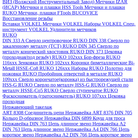
ВИЗ (Волжский Инструментальный Завод)
Метчики IZAR
(ИСАР)
Метчики и плашки HSS Tools
Метчики и плашки
RUKO
Метчики, плашки FTools
BUCOVICE
Восстановление резьбы
Вставки VOLKEL
Метчики VOLKEL
Наборы VOLKEL
Спец.
инструмент VOLKEL
Удлинители метчиков
RUKO
DIN 333 A Сверло центровочное RUKO
DIN 338 Сверло по
закаленному металлу (ТСТ) RUKO
DIN 345 Сверло по
металлу конический хвостовик RUKO
DIN 373 Цековка
(проходная/под резьбу) RUKO 102xxx
Бор-фреза RUKO
116xxx
Зенковки RUKO 102xxx
Коронки биметаллические Bi-
Metall HSSE-Co8 RUKO 126ххх
Наборы RUKO
Полотно для
ножовки RUKO
Пробойник отверстий в металле RUKO
109ххх
Сверло корончатое(коронка) из быстрорежущей стали
HSS-G RUKO
Сверло по металлу HSS-G RUKO
Сверло по
металлу HSSE-Co5 RUKO
Сверло ступенчатое RUKO
Фаскосниматель (гратосниматель) RUKO 107xxx
Цековка
проходная
Нержавеющий такелаж
ART 8308 Соединитель цепи Нержавейка
ART 8376 DIN 705
Кольцо D-образное Нержавейка
DIN 6899 Коуш для троса
Нержавейка
DIN 763 Цепь длинное звено Нержавейка A2
DIN 763 Цепь длинное звено Нержавейка A4
DIN 766 Цепь
короткое звено Нержавейка A2
DIN 766 Цепь короткое звено