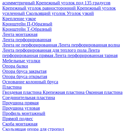
асимметричный
Крепежный уголок под 135 градусов
Крепежный уголок равносторонний
Крепежный уголок
усиленный
Скользящий уголок
Уголок узкий
Крепление узкое
Кронштейн П-Образный
Кронштейн Т-Образный
Лента монтажная
Лента перфорированная
Лента не перфорированная
Лента перфорированная волна
Лента перфорированная для теплого пола
Лента
перфорированная прямая
Лента перфорированная тарная
Мебельные уголки
Опора балки
Опора бруса закрытая
Опора бруса открытая
Основание колонный бруса
Пластина
Гвоздевая пластина
Крепежная пластина
Оконная пластина
Соединительная пластина
Проушина прямая
Проушина угловая
Профиль монтажный
Прямой подвес
Скоба монтажная
Скользящая опора для стропил