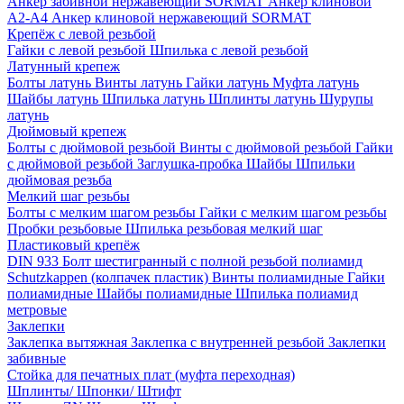
Анкер забивной нержавеющий SORMAT
Анкер клиновой
A2-A4
Анкер клиновой нержавеющий SORMAT
Крепёж с левой резьбой
Гайки с левой резьбой
Шпилька с левой резьбой
Латунный крепеж
Болты латунь
Винты латунь
Гайки латунь
Муфта латунь
Шайбы латунь
Шпилька латунь
Шплинты латунь
Шурупы
латунь
Дюймовый крепеж
Болты с дюймовой резьбой
Винты с дюймовой резьбой
Гайки
с дюймовой резьбой
Заглушка-пробка
Шайбы
Шпильки
дюймовая резьба
Мелкий шаг резьбы
Болты с мелким шагом резьбы
Гайки с мелким шагом резьбы
Пробки резьбовые
Шпилька резьбовая мелкий шаг
Пластиковый крепёж
DIN 933 Болт шестигранный с полной резьбой полиамид
Schutzkappen (колпачек пластик)
Винты полиамидные
Гайки
полиамидные
Шайбы полиамидные
Шпилька полиамид
метровые
Заклепки
Заклепка вытяжная
Заклепка с внутренней резьбой
Заклепки
забивные
Стойка для печатных плат (муфта переходная)
Шплинты/ Шпонки/ Штифт