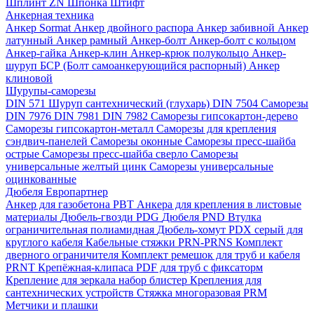
Шплинт ZN
Шпонка
Штифт
Анкерная техника
Анкер Sormat
Анкер двойного распора
Анкер забивной
Анкер
латунный
Анкер рамный
Анкер-болт
Анкер-болт с кольцом
Анкер-гайка
Анкер-клин
Анкер-крюк полукольцо
Анкер-
шуруп
БСР (Болт самоанкерующийся распорный)
Анкер
клиновой
Шурупы-саморезы
DIN 571 Шуруп сантехнический (глухарь)
DIN 7504 Саморезы
DIN 7976
DIN 7981
DIN 7982
Саморезы гипсокартон-дерево
Саморезы гипсокартон-металл
Саморезы для крепления
сэндвич-панелей
Саморезы оконные
Саморезы пресс-шайба
острые
Саморезы пресс-шайба сверло
Саморезы
универсальные желтый цинк
Саморезы универсальные
оцинкованные
Дюбеля Европартнер
Анкер для газобетона PBT
Анкера для крепления в листовые
материалы
Дюбель-гвозди PDG
Дюбеля PND
Втулка
ограничительная полиамидная
Дюбель-хомут PDX серый для
круглого кабеля
Кабельные стяжки PRN-PRNS
Комплект
дверного ограничителя
Комплект ремешок для труб и кабеля
PRNT
Крепёжная-клипаса PDF для труб с фиксаторм
Крепление для зеркала набор блистер
Крепления для
сантехнических устройств
Стяжка многоразовая PRM
Метчики и плашки