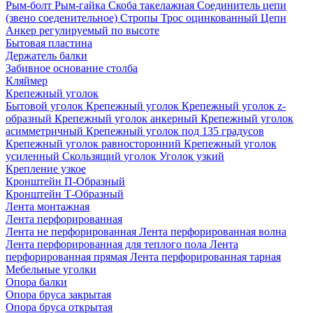
Рым-болт
Рым-гайка
Скоба такелажная
Соединитель цепи
(звено соеденительное)
Стропы
Трос оцинкованный
Цепи
Анкер регулируемый по высоте
Бытовая пластина
Держатель балки
Забивное основание столба
Кляймер
Крепежный уголок
Бытовой уголок
Крепежный уголок
Крепежный уголок z-
образный
Крепежный уголок анкерный
Крепежный уголок
асимметричный
Крепежный уголок под 135 градусов
Крепежный уголок равносторонний
Крепежный уголок
усиленный
Скользящий уголок
Уголок узкий
Крепление узкое
Кронштейн П-Образный
Кронштейн Т-Образный
Лента монтажная
Лента перфорированная
Лента не перфорированная
Лента перфорированная волна
Лента перфорированная для теплого пола
Лента
перфорированная прямая
Лента перфорированная тарная
Мебельные уголки
Опора балки
Опора бруса закрытая
Опора бруса открытая