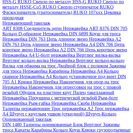
HSS-G RUKO
Сверло по металлу HSS-G RUKO
Сверло по
металлу HSSE-Co5 RUKO
Сверло ступенчатое RUKO
Фаскосниматель (гратосниматель) RUKO 107xxx
Цековка
проходная
Нержавеющий такелаж
ART 8308 Соединитель цепи Нержавейка
ART 8376 DIN 705
Кольцо D-образное Нержавейка
DIN 6899 Коуш для троса
Нержавейка
DIN 763 Цепь длинное звено Нержавейка A2
DIN 763 Цепь длинное звено Нержавейка A4
DIN 766 Цепь
короткое звено Нержавейка A2
DIN 766 Цепь короткое звено
Нержавейка А4
U-болт нержавейка
Вертлюг вилка-вилка
Вертлюг кольцо-вилка Нержавейка
Вертлюг кольцо-кольцо
Вилка для обжима на трос
Двойной блок с роликом
Зажимы
для троса Нержавейка
Карабины Нержавейка А4
Кольцо
сварное Нержавейка A4
Кольцо установочное под винт DIN
705 А1
Крюки Нержавейка
Наконечник для опор на трос
Нержавейка
Наконечник для опрессовки на трос с правой
резьбой
Обушок на пластине круг
Палец такеллажный
Нержавейка
Проушина с метрической резьбой
Рым-болт
Нержавейка
Рым-гайка Нержавейка
Скоба Нержавейка
Талрепы нержавеющие
Трос нержавейка А2
Трос нержавейка
А4
Шуруп с круглым ушком (откидной)
Шуруп-Кольцо
Оцинкованный такелаж
DIN 1480 Талрепы оцинкованные
Блок
Вертлюг
Зажимы
троса
Канаты
Карабины
Кольцо
Коуш
Крюки грузоподъемные