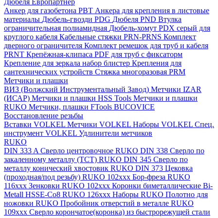
Дюбеля Европартнер
Анкер для газобетона PBT
Анкера для крепления в листовые
материалы
Дюбель-гвозди PDG
Дюбеля PND
Втулка
ограничительная полиамидная
Дюбель-хомут PDX серый для
круглого кабеля
Кабельные стяжки PRN-PRNS
Комплект
дверного ограничителя
Комплект ремешок для труб и кабеля
PRNT
Крепёжная-клипаса PDF для труб с фиксаторм
Крепление для зеркала набор блистер
Крепления для
сантехнических устройств
Стяжка многоразовая PRM
Метчики и плашки
ВИЗ (Волжский Инструментальный Завод)
Метчики IZAR
(ИСАР)
Метчики и плашки HSS Tools
Метчики и плашки
RUKO
Метчики, плашки FTools
BUCOVICE
Восстановление резьбы
Вставки VOLKEL
Метчики VOLKEL
Наборы VOLKEL
Спец.
инструмент VOLKEL
Удлинители метчиков
RUKO
DIN 333 A Сверло центровочное RUKO
DIN 338 Сверло по
закаленному металлу (ТСТ) RUKO
DIN 345 Сверло по
металлу конический хвостовик RUKO
DIN 373 Цековка
(проходная/под резьбу) RUKO 102xxx
Бор-фреза RUKO
116xxx
Зенковки RUKO 102xxx
Коронки биметаллические Bi-
Metall HSSE-Co8 RUKO 126ххх
Наборы RUKO
Полотно для
ножовки RUKO
Пробойник отверстий в металле RUKO
109ххх
Сверло корончатое(коронка) из быстрорежущей стали