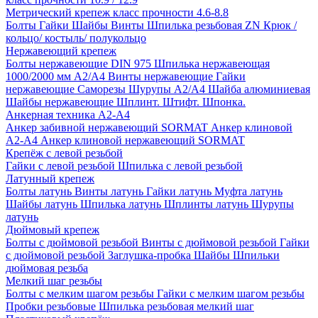
Метрический крепеж класс прочности 4.6-8.8
Болты
Гайки
Шайбы
Винты
Шпилька резьбовая ZN
Крюк /
кольцо/ костыль/ полукольцо
Нержавеющий крепеж
Болты нержавеющие
DIN 975 Шпилька нержавеющая
1000/2000 мм А2/А4
Винты нержавеющие
Гайки
нержавеющие
Саморезы Шурупы А2/А4
Шайба алюминиевая
Шайбы нержавеющие
Шплинт. Штифт. Шпонка.
Анкерная техника А2-А4
Анкер забивной нержавеющий SORMAT
Анкер клиновой
A2-A4
Анкер клиновой нержавеющий SORMAT
Крепёж с левой резьбой
Гайки с левой резьбой
Шпилька с левой резьбой
Латунный крепеж
Болты латунь
Винты латунь
Гайки латунь
Муфта латунь
Шайбы латунь
Шпилька латунь
Шплинты латунь
Шурупы
латунь
Дюймовый крепеж
Болты с дюймовой резьбой
Винты с дюймовой резьбой
Гайки
с дюймовой резьбой
Заглушка-пробка
Шайбы
Шпильки
дюймовая резьба
Мелкий шаг резьбы
Болты с мелким шагом резьбы
Гайки с мелким шагом резьбы
Пробки резьбовые
Шпилька резьбовая мелкий шаг