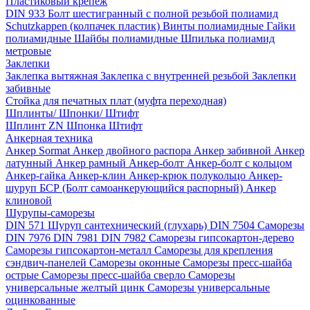
Пластиковый крепёж
DIN 933 Болт шестигранный с полной резьбой полиамид
Schutzkappen (колпачек пластик)
Винты полиамидные
Гайки
полиамидные
Шайбы полиамидные
Шпилька полиамид
метровые
Заклепки
Заклепка вытяжная
Заклепка с внутренней резьбой
Заклепки
забивные
Стойка для печатных плат (муфта переходная)
Шплинты/ Шпонки/ Штифт
Шплинт ZN
Шпонка
Штифт
Анкерная техника
Анкер Sormat
Анкер двойного распора
Анкер забивной
Анкер
латунный
Анкер рамный
Анкер-болт
Анкер-болт с кольцом
Анкер-гайка
Анкер-клин
Анкер-крюк полукольцо
Анкер-
шуруп
БСР (Болт самоанкерующийся распорный)
Анкер
клиновой
Шурупы-саморезы
DIN 571 Шуруп сантехнический (глухарь)
DIN 7504 Саморезы
DIN 7976
DIN 7981
DIN 7982
Саморезы гипсокартон-дерево
Саморезы гипсокартон-металл
Саморезы для крепления
сэндвич-панелей
Саморезы оконные
Саморезы пресс-шайба
острые
Саморезы пресс-шайба сверло
Саморезы
универсальные желтый цинк
Саморезы универсальные
оцинкованные