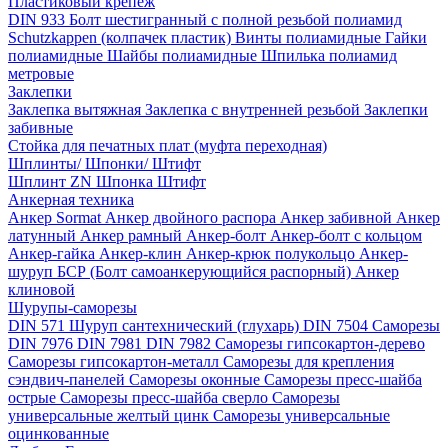
Пластиковый крепёж
DIN 933 Болт шестигранный с полной резьбой полиамид
Schutzkappen (колпачек пластик)
Винты полиамидные
Гайки
полиамидные
Шайбы полиамидные
Шпилька полиамид
метровые
Заклепки
Заклепка вытяжная
Заклепка с внутренней резьбой
Заклепки
забивные
Стойка для печатных плат (муфта переходная)
Шплинты/ Шпонки/ Штифт
Шплинт ZN
Шпонка
Штифт
Анкерная техника
Анкер Sormat
Анкер двойного распора
Анкер забивной
Анкер
латунный
Анкер рамный
Анкер-болт
Анкер-болт с кольцом
Анкер-гайка
Анкер-клин
Анкер-крюк полукольцо
Анкер-
шуруп
БСР (Болт самоанкерующийся распорный)
Анкер
клиновой
Шурупы-саморезы
DIN 571 Шуруп сантехнический (глухарь)
DIN 7504 Саморезы
DIN 7976
DIN 7981
DIN 7982
Саморезы гипсокартон-дерево
Саморезы гипсокартон-металл
Саморезы для крепления
сэндвич-панелей
Саморезы оконные
Саморезы пресс-шайба
острые
Саморезы пресс-шайба сверло
Саморезы
универсальные желтый цинк
Саморезы универсальные
оцинкованные