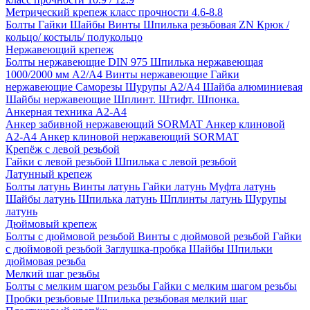
Метрический крепеж класс прочности 4.6-8.8
Болты
Гайки
Шайбы
Винты
Шпилька резьбовая ZN
Крюк /
кольцо/ костыль/ полукольцо
Нержавеющий крепеж
Болты нержавеющие
DIN 975 Шпилька нержавеющая
1000/2000 мм А2/А4
Винты нержавеющие
Гайки
нержавеющие
Саморезы Шурупы А2/А4
Шайба алюминиевая
Шайбы нержавеющие
Шплинт. Штифт. Шпонка.
Анкерная техника А2-А4
Анкер забивной нержавеющий SORMAT
Анкер клиновой
A2-A4
Анкер клиновой нержавеющий SORMAT
Крепёж с левой резьбой
Гайки с левой резьбой
Шпилька с левой резьбой
Латунный крепеж
Болты латунь
Винты латунь
Гайки латунь
Муфта латунь
Шайбы латунь
Шпилька латунь
Шплинты латунь
Шурупы
латунь
Дюймовый крепеж
Болты с дюймовой резьбой
Винты с дюймовой резьбой
Гайки
с дюймовой резьбой
Заглушка-пробка
Шайбы
Шпильки
дюймовая резьба
Мелкий шаг резьбы
Болты с мелким шагом резьбы
Гайки с мелким шагом резьбы
Пробки резьбовые
Шпилька резьбовая мелкий шаг