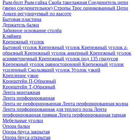
Рым-болт
Рым-гайка
Скоба такелажная
Соединитель цепи
(звено соеденительное)
Стропы
Трос оцинкованный
Цепи
Анкер регулируемый по высоте
Бытовая пластина
Держатель балки
Забивное основание столба
Кляймер
Крепежный уголок
Бытовой уголок
Крепежный уголок
Крепежный уголок z-
образный
Крепежный уголок анкерный
Крепежный уголок
асимметричный
Крепежный уголок под 135 градусов
Крепежный уголок равносторонний
Крепежный уголок
усиленный
Скользящий уголок
Уголок узкий
Крепление узкое
Кронштейн П-Образный
Кронштейн Т-Образный
Лента монтажная
Лента перфорированная
Лента не перфорированная
Лента перфорированная волна
Лента перфорированная для теплого пола
Лента
перфорированная прямая
Лента перфорированная тарная
Мебельные уголки
Опора балки
Опора бруса закрытая
Опора бруса открытая