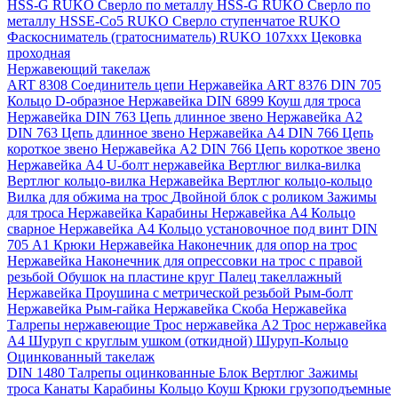
HSS-G RUKO
Сверло по металлу HSS-G RUKO
Сверло по
металлу HSSE-Co5 RUKO
Сверло ступенчатое RUKO
Фаскосниматель (гратосниматель) RUKO 107xxx
Цековка
проходная
Нержавеющий такелаж
ART 8308 Соединитель цепи Нержавейка
ART 8376 DIN 705
Кольцо D-образное Нержавейка
DIN 6899 Коуш для троса
Нержавейка
DIN 763 Цепь длинное звено Нержавейка A2
DIN 763 Цепь длинное звено Нержавейка A4
DIN 766 Цепь
короткое звено Нержавейка A2
DIN 766 Цепь короткое звено
Нержавейка А4
U-болт нержавейка
Вертлюг вилка-вилка
Вертлюг кольцо-вилка Нержавейка
Вертлюг кольцо-кольцо
Вилка для обжима на трос
Двойной блок с роликом
Зажимы
для троса Нержавейка
Карабины Нержавейка А4
Кольцо
сварное Нержавейка A4
Кольцо установочное под винт DIN
705 А1
Крюки Нержавейка
Наконечник для опор на трос
Нержавейка
Наконечник для опрессовки на трос с правой
резьбой
Обушок на пластине круг
Палец такеллажный
Нержавейка
Проушина с метрической резьбой
Рым-болт
Нержавейка
Рым-гайка Нержавейка
Скоба Нержавейка
Талрепы нержавеющие
Трос нержавейка А2
Трос нержавейка
А4
Шуруп с круглым ушком (откидной)
Шуруп-Кольцо
Оцинкованный такелаж
DIN 1480 Талрепы оцинкованные
Блок
Вертлюг
Зажимы
троса
Канаты
Карабины
Кольцо
Коуш
Крюки грузоподъемные