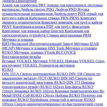
Дюбеля Европартнер
Анкер для газобетона PBT
Анкера для крепления в листовые
материалы
Дюбель-гвозди PDG
Дюбеля PND
Втулка
ограничительная полиамидная
Дюбель-хомут PDX серый для
круглого кабеля
Кабельные стяжки PRN-PRNS
Комплект
дверного ограничителя
Комплект ремешок для труб и кабеля
PRNT
Крепёжная-клипаса PDF для труб с фиксаторм
Крепление для зеркала набор блистер
Крепления для
сантехнических устройств
Стяжка многоразовая PRM
Метчики и плашки
ВИЗ (Волжский Инструментальный Завод)
Метчики IZAR
(ИСАР)
Метчики и плашки HSS Tools
Метчики и плашки
RUKO
Метчики, плашки FTools
BUCOVICE
Восстановление резьбы
Вставки VOLKEL
Метчики VOLKEL
Наборы VOLKEL
Спец.
инструмент VOLKEL
Удлинители метчиков
RUKO
DIN 333 A Сверло центровочное RUKO
DIN 338 Сверло по
закаленному металлу (ТСТ) RUKO
DIN 345 Сверло по
металлу конический хвостовик RUKO
DIN 373 Цековка
(проходная/под резьбу) RUKO 102xxx
Бор-фреза RUKO
116xxx
Зенковки RUKO 102xxx
Коронки биметаллические Bi-
Metall HSSE-Co8 RUKO 126ххх
Наборы RUKO
Полотно для
ножовки RUKO
Пробойник отверстий в металле RUKO
109ххх
Сверло корончатое(коронка) из быстрорежущей стали