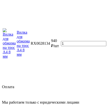
Вилка
для
940
обжима
RX0028134
на трос
₽/шт
А4 8
мм
Оплата
Мы работаем только с юридическими лицами