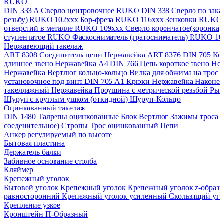
RUKO
DIN 333 A Сверло центровочное RUKO
DIN 338 Сверло по за
резьбу) RUKO 102xxx
Бор-фреза RUKO 116xxx
Зенковки RUK
отверстий в металле RUKO 109ххх
Сверло корончатое(коронк
ступенчатое RUKO
Фаскосниматель (гратосниматель) RUKO 
Нержавеющий такелаж
ART 8308 Соединитель цепи Нержавейка
ART 8376 DIN 705 К
длинное звено Нержавейка A4
DIN 766 Цепь короткое звено 
Нержавейка
Вертлюг кольцо-кольцо
Вилка для обжима на трос
установочное под винт DIN 705 А1
Крюки Нержавейка
Наконе
такеллажный Нержавейка
Проушина с метрической резьбой
Ры
Шуруп с круглым ушком (откидной)
Шуруп-Кольцо
Оцинкованный такелаж
DIN 1480 Талрепы оцинкованные
Блок
Вертлюг
Зажимы троса
соеденительное)
Стропы
Трос оцинкованный
Цепи
Анкер регулируемый по высоте
Бытовая пластина
Держатель балки
Забивное основание столба
Кляймер
Крепежный уголок
Бытовой уголок
Крепежный уголок
Крепежный уголок z-обра
равносторонний
Крепежный уголок усиленный
Скользящий у
Крепление узкое
Кронштейн П-Образный