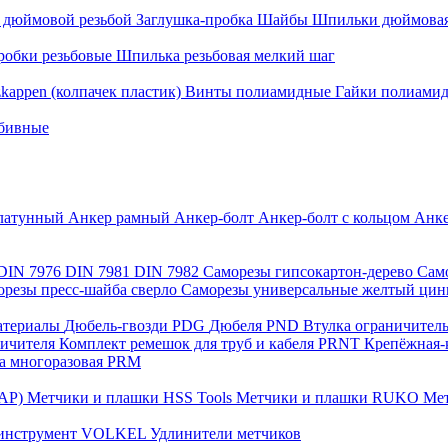
с дюймовой резьбой
Заглушка-пробка
Шайбы
Шпильки дюймовая
робки резьбовые
Шпилька резьбовая мелкий шаг
zkappen (колпачек пластик)
Винты полиамидные
Гайки полиами
абивные
латунный
Анкер рамный
Анкер-болт
Анкер-болт с кольцом
Анке
DIN 7976
DIN 7981
DIN 7982
Саморезы гипсокартон-дерево
Сам
орезы пресс-шайба сверло
Саморезы универсальные желтый ци
материалы
Дюбель-гвозди PDG
Дюбеля PND
Втулка ограничител
ничителя
Комплект ремешок для труб и кабеля PRNT
Крепёжная-
а многоразовая PRM
САР)
Метчики и плашки HSS Tools
Метчики и плашки RUKO
Мет
 инструмент VOLKEL
Удлинители метчиков