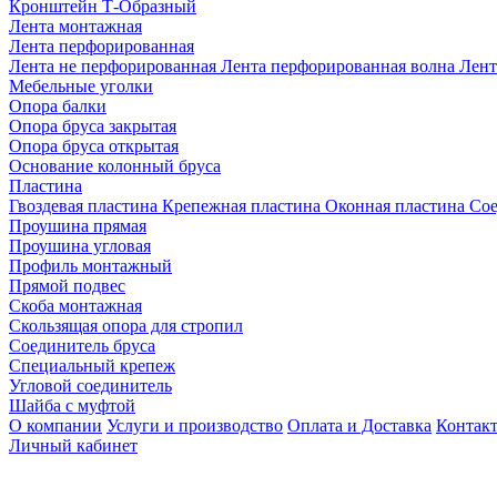
Кронштейн Т-Образный
Лента монтажная
Лента перфорированная
Лента не перфорированная
Лента перфорированная волна
Лент
Мебельные уголки
Опора балки
Опора бруса закрытая
Опора бруса открытая
Основание колонный бруса
Пластина
Гвоздевая пластина
Крепежная пластина
Оконная пластина
Сое
Проушина прямая
Проушина угловая
Профиль монтажный
Прямой подвес
Скоба монтажная
Скользящая опора для стропил
Соединитель бруса
Специальный крепеж
Угловой соединитель
Шайба с муфтой
О компании
Услуги и производство
Оплата и Доставка
Контак
Личный кабинет