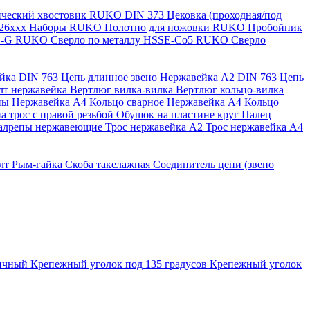
нический хвостовик RUKO
DIN 373 Цековка (проходная/под
126ххх
Наборы RUKO
Полотно для ножовки RUKO
Пробойник
SS-G RUKO
Сверло по металлу HSSE-Co5 RUKO
Сверло
ейка
DIN 763 Цепь длинное звено Нержавейка A2
DIN 763 Цепь
лт нержавейка
Вертлюг вилка-вилка
Вертлюг кольцо-вилка
ны Нержавейка А4
Кольцо сварное Нержавейка A4
Кольцо
а трос с правой резьбой
Обушок на пластине круг
Палец
алрепы нержавеющие
Трос нержавейка А2
Трос нержавейка А4
лт
Рым-гайка
Скоба такелажная
Соединитель цепи (звено
ричный
Крепежный уголок под 135 градусов
Крепежный уголок