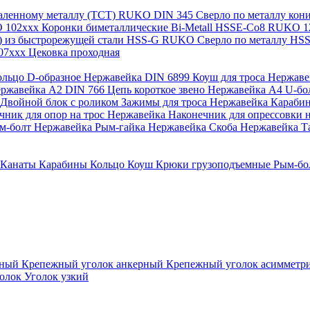
каленному металлу (ТСТ) RUKO
DIN 345 Сверло по металлу ко
O 102xxx
Коронки биметаллические Bi-Metall HSSE-Co8 RUKO 
а) из быстрорежущей стали HSS-G RUKO
Сверло по металлу H
107xxx
Цековка проходная
ольцо D-образное Нержавейка
DIN 6899 Коуш для троса Нержав
Нержавейка A2
DIN 766 Цепь короткое звено Нержавейка А4
U-бо
Двойной блок с роликом
Зажимы для троса Нержавейка
Караби
чник для опор на трос Нержавейка
Наконечник для опрессовки н
м-болт Нержавейка
Рым-гайка Нержавейка
Скоба Нержавейка
Т
Канаты
Карабины
Кольцо
Коуш
Крюки грузоподъемные
Рым-бо
зный
Крепежный уголок анкерный
Крепежный уголок асиммет
голок
Уголок узкий