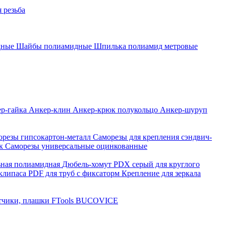
 резьба
дные
Шайбы полиамидные
Шпилька полиамид метровые
р-гайка
Анкер-клин
Анкер-крюк полукольцо
Анкер-шуруп
орезы гипсокартон-металл
Саморезы для крепления сэндвич-
нк
Саморезы универсальные оцинкованные
ьная полиамидная
Дюбель-хомут PDX серый для круглого
клипаса PDF для труб с фиксаторм
Крепление для зеркала
чики, плашки FTools
BUCOVICE