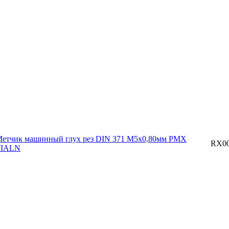
етчик машинный глух рез DIN 371 М5х0,80мм PMX
RX00
TIALN