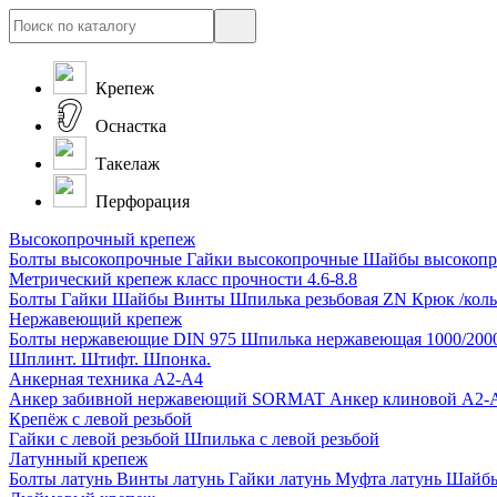
Крепеж
Оснастка
Такелаж
Перфорация
Высокопрочный крепеж
Болты высокопрочные
Гайки высокопрочные
Шайбы высокоп
Метрический крепеж класс прочности 4.6-8.8
Болты
Гайки
Шайбы
Винты
Шпилька резьбовая ZN
Крюк /коль
Нержавеющий крепеж
Болты нержавеющие
DIN 975 Шпилька нержавеющая 1000/200
Шплинт. Штифт. Шпонка.
Анкерная техника А2-А4
Анкер забивной нержавеющий SORMAT
Анкер клиновой A2
Крепёж с левой резьбой
Гайки с левой резьбой
Шпилька с левой резьбой
Латунный крепеж
Болты латунь
Винты латунь
Гайки латунь
Муфта латунь
Шайбы