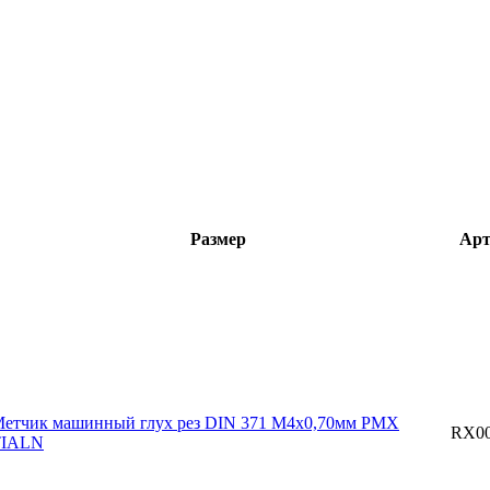
Размер
Арт
етчик машинный глух рез DIN 371 М4х0,70мм PMX
RX00
TIALN