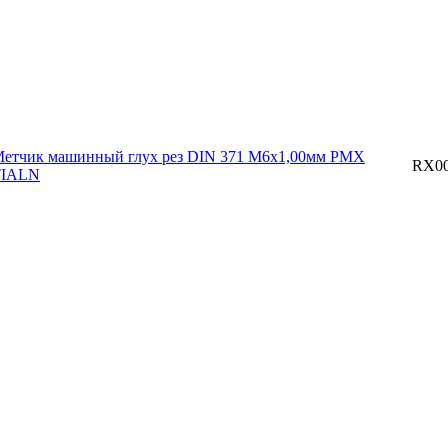
етчик машинный глух рез DIN 371 М6х1,00мм PMX
RX00
TIALN