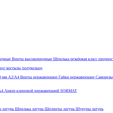
рочные
Винты высокопрочные
Шпилька резьбовая класс прочност
цо/ костыль/ полукольцо
0 мм А2/А4
Винты нержавеющие
Гайки нержавеющие
Саморез
-A4
Анкер клиновой нержавеющий SORMAT
 латунь
Шпилька латунь
Шплинты латунь
Шурупы латунь