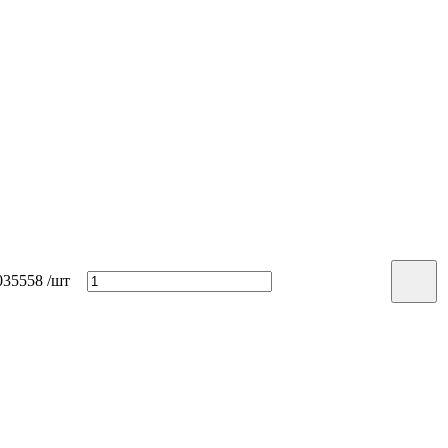
35558
/шт