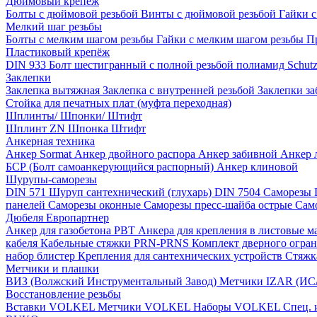
Дюймовый крепеж
Болты с дюймовой резьбой
Винты с дюймовой резьбой
Гайки 
Мелкий шаг резьбы
Болты с мелким шагом резьбы
Гайки с мелким шагом резьбы
П
Пластиковый крепёж
DIN 933 Болт шестигранный с полной резьбой полиамид
Schut
Заклепки
Заклепка вытяжная
Заклепка с внутренней резьбой
Заклепки з
Стойка для печатных плат (муфта переходная)
Шплинты/ Шпонки/ Штифт
Шплинт ZN
Шпонка
Штифт
Анкерная техника
Анкер Sormat
Анкер двойного распора
Анкер забивной
Анкер 
БСР (Болт самоанкерующийся распорный)
Анкер клиновой
Шурупы-саморезы
DIN 571 Шуруп сантехнический (глухарь)
DIN 7504 Саморезы
панелей
Саморезы оконные
Саморезы пресс-шайба острые
Сам
Дюбеля Европартнер
Анкер для газобетона PBT
Анкера для крепления в листовые 
кабеля
Кабельные стяжки PRN-PRNS
Комплект дверного огра
набор блистер
Крепления для сантехнических устройств
Стяжк
Метчики и плашки
ВИЗ (Волжский Инструментальный Завод)
Метчики IZAR (И
Восстановление резьбы
Вставки VOLKEL
Метчики VOLKEL
Наборы VOLKEL
Спец.