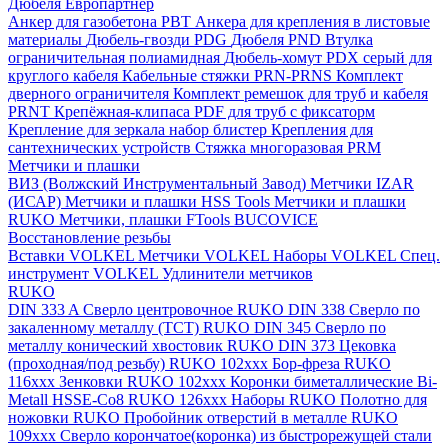
Дюбеля Европартнер
Анкер для газобетона PBT
Анкера для крепления в листовые
материалы
Дюбель-гвозди PDG
Дюбеля PND
Втулка
ограничительная полиамидная
Дюбель-хомут PDX серый для
круглого кабеля
Кабельные стяжки PRN-PRNS
Комплект
дверного ограничителя
Комплект ремешок для труб и кабеля
PRNT
Крепёжная-клипаса PDF для труб с фиксаторм
Крепление для зеркала набор блистер
Крепления для
сантехнических устройств
Стяжка многоразовая PRM
Метчики и плашки
ВИЗ (Волжский Инструментальный Завод)
Метчики IZAR
(ИСАР)
Метчики и плашки HSS Tools
Метчики и плашки
RUKO
Метчики, плашки FTools
BUCOVICE
Восстановление резьбы
Вставки VOLKEL
Метчики VOLKEL
Наборы VOLKEL
Спец.
инструмент VOLKEL
Удлинители метчиков
RUKO
DIN 333 A Сверло центровочное RUKO
DIN 338 Сверло по
закаленному металлу (ТСТ) RUKO
DIN 345 Сверло по
металлу конический хвостовик RUKO
DIN 373 Цековка
(проходная/под резьбу) RUKO 102xxx
Бор-фреза RUKO
116xxx
Зенковки RUKO 102xxx
Коронки биметаллические Bi-
Metall HSSE-Co8 RUKO 126ххх
Наборы RUKO
Полотно для
ножовки RUKO
Пробойник отверстий в металле RUKO
109ххх
Сверло корончатое(коронка) из быстрорежущей стали