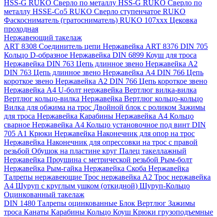
HSS-G RUKO
Сверло по металлу HSS-G RUKO
Сверло по
металлу HSSE-Co5 RUKO
Сверло ступенчатое RUKO
Фаскосниматель (гратосниматель) RUKO 107xxx
Цековка
проходная
Нержавеющий такелаж
ART 8308 Соединитель цепи Нержавейка
ART 8376 DIN 705
Кольцо D-образное Нержавейка
DIN 6899 Коуш для троса
Нержавейка
DIN 763 Цепь длинное звено Нержавейка A2
DIN 763 Цепь длинное звено Нержавейка A4
DIN 766 Цепь
короткое звено Нержавейка A2
DIN 766 Цепь короткое звено
Нержавейка А4
U-болт нержавейка
Вертлюг вилка-вилка
Вертлюг кольцо-вилка Нержавейка
Вертлюг кольцо-кольцо
Вилка для обжима на трос
Двойной блок с роликом
Зажимы
для троса Нержавейка
Карабины Нержавейка А4
Кольцо
сварное Нержавейка A4
Кольцо установочное под винт DIN
705 А1
Крюки Нержавейка
Наконечник для опор на трос
Нержавейка
Наконечник для опрессовки на трос с правой
резьбой
Обушок на пластине круг
Палец такеллажный
Нержавейка
Проушина с метрической резьбой
Рым-болт
Нержавейка
Рым-гайка Нержавейка
Скоба Нержавейка
Талрепы нержавеющие
Трос нержавейка А2
Трос нержавейка
А4
Шуруп с круглым ушком (откидной)
Шуруп-Кольцо
Оцинкованный такелаж
DIN 1480 Талрепы оцинкованные
Блок
Вертлюг
Зажимы
троса
Канаты
Карабины
Кольцо
Коуш
Крюки грузоподъемные