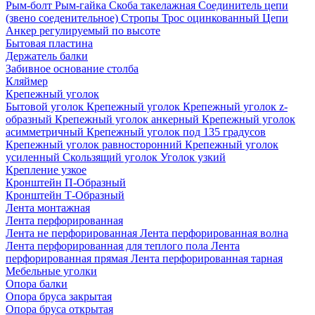
Рым-болт
Рым-гайка
Скоба такелажная
Соединитель цепи
(звено соеденительное)
Стропы
Трос оцинкованный
Цепи
Анкер регулируемый по высоте
Бытовая пластина
Держатель балки
Забивное основание столба
Кляймер
Крепежный уголок
Бытовой уголок
Крепежный уголок
Крепежный уголок z-
образный
Крепежный уголок анкерный
Крепежный уголок
асимметричный
Крепежный уголок под 135 градусов
Крепежный уголок равносторонний
Крепежный уголок
усиленный
Скользящий уголок
Уголок узкий
Крепление узкое
Кронштейн П-Образный
Кронштейн Т-Образный
Лента монтажная
Лента перфорированная
Лента не перфорированная
Лента перфорированная волна
Лента перфорированная для теплого пола
Лента
перфорированная прямая
Лента перфорированная тарная
Мебельные уголки
Опора балки
Опора бруса закрытая
Опора бруса открытая