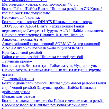
Метрический крепеж класс прочности 4.6-8.8
Болты
Гайки
Шайбы
Винты
Шпилька резьбовая ZN
Крюк /
кольцо/ костыль/ полукольцо
Нержавеющий крепеж
Болты нержавеющие
DIN 975 Шпилька нержавеющая
1000/2000 мм А2/А4
Винты нержавеющие
Гайки
нержавеющие
Саморезы Шурупы А2/А4
Шайба алюминиевая
Шайбы нержавеющие
Шплинт. Штифт. Шпонка.
Анкерная техника А2-А4
Анкер забивной нержавеющий SORMAT
Анкер клиновой
A2-A4
Анкер клиновой нержавеющий SORMAT
Крепёж с левой резьбой
Гайки с левой резьбой
Шпилька с левой резьбой
Латунный крепеж
Болты латунь
Винты латунь
Гайки латунь
Муфта латунь
Шайбы латунь
Шпилька латунь
Шплинты латунь
Шурупы
латунь
Дюймовый крепеж
Болты с дюймовой резьбой
Винты с дюймовой резьбой
Гайки
с дюймовой резьбой
Заглушка-пробка
Шайбы
Шпильки
дюймовая резьба
Мелкий шаг резьбы
Болты с мелким шагом резьбы
Гайки с мелким шагом резьбы
Пробки резьбовые
Шпилька резьбовая мелкий шаг