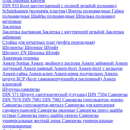
Пластиковый крепёж
DIN 933 Болт шестигранный с полной резьбой полиамид
Schutzkappen (колпачек пластик)
Винты полиамидные
Гайки
полиамидные
Шайбы полиамидные
Шпилька полиамид
метровые
Заклепки
Заклепка вытяжная
Заклепка с внутренней резьбой
Заклепки
забивные
Стойка для печатных плат (муфта переходная)
Шплинты/ Шпонки/ Штифт
Шплинт ZN
Шпонка
Штифт
Анкерная техника
Анкер Sormat
Анкер двойного распора
Анкер забивной
Анкер
латунный
Анкер рамный
Анкер-болт
Анкер-болт с кольцом
Анкер-гайка
Анкер-клин
Анкер-крюк полукольцо
Анкер-
шуруп
БСР (Болт самоанкерующийся распорный)
Анкер
клиновой
Шурупы-саморезы
DIN 571 Шуруп сантехнический (глухарь)
DIN 7504 Саморезы
DIN 7976
DIN 7981
DIN 7982
Саморезы гипсокартон-дерево
Саморезы гипсокартон-металл
Саморезы для крепления
сэндвич-панелей
Саморезы оконные
Саморезы пресс-шайба
острые
Саморезы пресс-шайба сверло
Саморезы
универсальные желтый цинк
Саморезы универсальные
оцинкованные