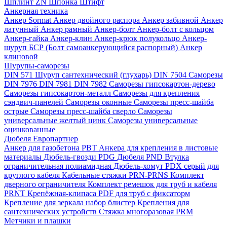
Шплинт ZN
Шпонка
Штифт
Анкерная техника
Анкер Sormat
Анкер двойного распора
Анкер забивной
Анкер
латунный
Анкер рамный
Анкер-болт
Анкер-болт с кольцом
Анкер-гайка
Анкер-клин
Анкер-крюк полукольцо
Анкер-
шуруп
БСР (Болт самоанкерующийся распорный)
Анкер
клиновой
Шурупы-саморезы
DIN 571 Шуруп сантехнический (глухарь)
DIN 7504 Саморезы
DIN 7976
DIN 7981
DIN 7982
Саморезы гипсокартон-дерево
Саморезы гипсокартон-металл
Саморезы для крепления
сэндвич-панелей
Саморезы оконные
Саморезы пресс-шайба
острые
Саморезы пресс-шайба сверло
Саморезы
универсальные желтый цинк
Саморезы универсальные
оцинкованные
Дюбеля Европартнер
Анкер для газобетона PBT
Анкера для крепления в листовые
материалы
Дюбель-гвозди PDG
Дюбеля PND
Втулка
ограничительная полиамидная
Дюбель-хомут PDX серый для
круглого кабеля
Кабельные стяжки PRN-PRNS
Комплект
дверного ограничителя
Комплект ремешок для труб и кабеля
PRNT
Крепёжная-клипаса PDF для труб с фиксаторм
Крепление для зеркала набор блистер
Крепления для
сантехнических устройств
Стяжка многоразовая PRM
Метчики и плашки