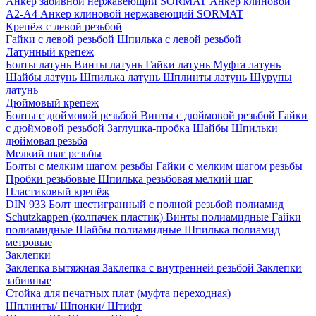
Анкер забивной нержавеющий SORMAT
Анкер клиновой
A2-A4
Анкер клиновой нержавеющий SORMAT
Крепёж с левой резьбой
Гайки с левой резьбой
Шпилька с левой резьбой
Латунный крепеж
Болты латунь
Винты латунь
Гайки латунь
Муфта латунь
Шайбы латунь
Шпилька латунь
Шплинты латунь
Шурупы
латунь
Дюймовый крепеж
Болты с дюймовой резьбой
Винты с дюймовой резьбой
Гайки
с дюймовой резьбой
Заглушка-пробка
Шайбы
Шпильки
дюймовая резьба
Мелкий шаг резьбы
Болты с мелким шагом резьбы
Гайки с мелким шагом резьбы
Пробки резьбовые
Шпилька резьбовая мелкий шаг
Пластиковый крепёж
DIN 933 Болт шестигранный с полной резьбой полиамид
Schutzkappen (колпачек пластик)
Винты полиамидные
Гайки
полиамидные
Шайбы полиамидные
Шпилька полиамид
метровые
Заклепки
Заклепка вытяжная
Заклепка с внутренней резьбой
Заклепки
забивные
Стойка для печатных плат (муфта переходная)
Шплинты/ Шпонки/ Штифт