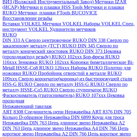
ВИЗ (Волжский Инструментальный Завод)
Метчики IZAR
(ИСАР)
Метчики и плашки HSS Tools
Метчики и плашки
RUKO
Метчики, плашки FTools
BUCOVICE
Восстановление резьбы
Вставки VOLKEL
Метчики VOLKEL
Наборы VOLKEL
Спец.
инструмент VOLKEL
Удлинители метчиков
RUKO
DIN 333 A Сверло центровочное RUKO
DIN 338 Сверло по
закаленному металлу (ТСТ) RUKO
DIN 345 Сверло по
металлу конический хвостовик RUKO
DIN 373 Цековка
(проходная/под резьбу) RUKO 102xxx
Бор-фреза RUKO
116xxx
Зенковки RUKO 102xxx
Коронки биметаллические Bi-
Metall HSSE-Co8 RUKO 126ххх
Наборы RUKO
Полотно для
ножовки RUKO
Пробойник отверстий в металле RUKO
109ххх
Сверло корончатое(коронка) из быстрорежущей стали
HSS-G RUKO
Сверло по металлу HSS-G RUKO
Сверло по
металлу HSSE-Co5 RUKO
Сверло ступенчатое RUKO
Фаскосниматель (гратосниматель) RUKO 107xxx
Цековка
проходная
Нержавеющий такелаж
ART 8308 Соединитель цепи Нержавейка
ART 8376 DIN 705
Кольцо D-образное Нержавейка
DIN 6899 Коуш для троса
Нержавейка
DIN 763 Цепь длинное звено Нержавейка A2
DIN 763 Цепь длинное звено Нержавейка A4
DIN 766 Цепь
короткое звено Нержавейка A2
DIN 766 Цепь короткое звено