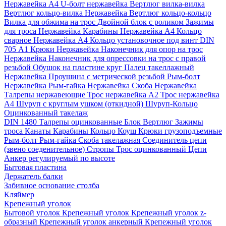
Нержавейка А4
U-болт нержавейка
Вертлюг вилка-вилка
Вертлюг кольцо-вилка Нержавейка
Вертлюг кольцо-кольцо
Вилка для обжима на трос
Двойной блок с роликом
Зажимы
для троса Нержавейка
Карабины Нержавейка А4
Кольцо
сварное Нержавейка A4
Кольцо установочное под винт DIN
705 А1
Крюки Нержавейка
Наконечник для опор на трос
Нержавейка
Наконечник для опрессовки на трос с правой
резьбой
Обушок на пластине круг
Палец такеллажный
Нержавейка
Проушина с метрической резьбой
Рым-болт
Нержавейка
Рым-гайка Нержавейка
Скоба Нержавейка
Талрепы нержавеющие
Трос нержавейка А2
Трос нержавейка
А4
Шуруп с круглым ушком (откидной)
Шуруп-Кольцо
Оцинкованный такелаж
DIN 1480 Талрепы оцинкованные
Блок
Вертлюг
Зажимы
троса
Канаты
Карабины
Кольцо
Коуш
Крюки грузоподъемные
Рым-болт
Рым-гайка
Скоба такелажная
Соединитель цепи
(звено соеденительное)
Стропы
Трос оцинкованный
Цепи
Анкер регулируемый по высоте
Бытовая пластина
Держатель балки
Забивное основание столба
Кляймер
Крепежный уголок
Бытовой уголок
Крепежный уголок
Крепежный уголок z-
образный
Крепежный уголок анкерный
Крепежный уголок