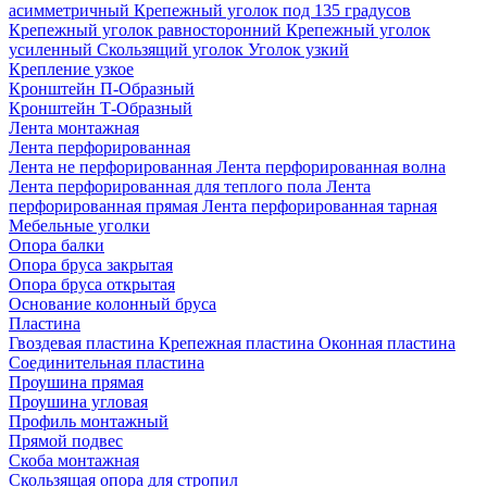
асимметричный
Крепежный уголок под 135 градусов
Крепежный уголок равносторонний
Крепежный уголок
усиленный
Скользящий уголок
Уголок узкий
Крепление узкое
Кронштейн П-Образный
Кронштейн Т-Образный
Лента монтажная
Лента перфорированная
Лента не перфорированная
Лента перфорированная волна
Лента перфорированная для теплого пола
Лента
перфорированная прямая
Лента перфорированная тарная
Мебельные уголки
Опора балки
Опора бруса закрытая
Опора бруса открытая
Основание колонный бруса
Пластина
Гвоздевая пластина
Крепежная пластина
Оконная пластина
Соединительная пластина
Проушина прямая
Проушина угловая
Профиль монтажный
Прямой подвес
Скоба монтажная
Скользящая опора для стропил