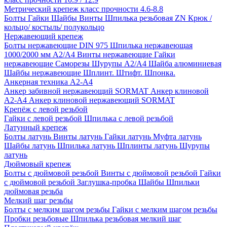
Метрический крепеж класс прочности 4.6-8.8
Болты
Гайки
Шайбы
Винты
Шпилька резьбовая ZN
Крюк /
кольцо/ костыль/ полукольцо
Нержавеющий крепеж
Болты нержавеющие
DIN 975 Шпилька нержавеющая
1000/2000 мм А2/А4
Винты нержавеющие
Гайки
нержавеющие
Саморезы Шурупы А2/А4
Шайба алюминиевая
Шайбы нержавеющие
Шплинт. Штифт. Шпонка.
Анкерная техника А2-А4
Анкер забивной нержавеющий SORMAT
Анкер клиновой
A2-A4
Анкер клиновой нержавеющий SORMAT
Крепёж с левой резьбой
Гайки с левой резьбой
Шпилька с левой резьбой
Латунный крепеж
Болты латунь
Винты латунь
Гайки латунь
Муфта латунь
Шайбы латунь
Шпилька латунь
Шплинты латунь
Шурупы
латунь
Дюймовый крепеж
Болты с дюймовой резьбой
Винты с дюймовой резьбой
Гайки
с дюймовой резьбой
Заглушка-пробка
Шайбы
Шпильки
дюймовая резьба
Мелкий шаг резьбы
Болты с мелким шагом резьбы
Гайки с мелким шагом резьбы
Пробки резьбовые
Шпилька резьбовая мелкий шаг