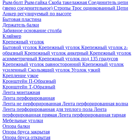
Рым-болт
Рым-гайка
Скоба такелажная
Соединитель цепи
(звено соеденительное)
Стропы
Трос оцинкованный
Цепи
Анкер регулируемый по высоте
Бытовая пластина
Держатель балки
Забивное основание столба
Кляймер
Крепежный уголок
Бытовой уголок
Крепежный уголок
Крепежный уголок z-
образный
Крепежный уголок анкерный
Крепежный уголок
асимметричный
Крепежный уголок под 135 градусов
Крепежный уголок равносторонний
Крепежный уголок
усиленный
Скользящий уголок
Уголок узкий
Крепление узкое
Кронштейн П-Образный
Кронштейн Т-Образный
Лента монтажная
Лента перфорированная
Лента не перфорированная
Лента перфорированная волна
Лента перфорированная для теплого пола
Лента
перфорированная прямая
Лента перфорированная тарная
Мебельные уголки
Опора балки
Опора бруса закрытая
Опора бруса открытая