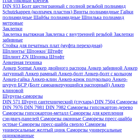
Пластиковый крепёж
DIN 933 Болт шестигранный с полной резьбой полиамид
Schutzkappen (колпачек пластик)
Винты полиамидные
Гайки
полиамидные
Шайбы полиамидные
Шпилька полиамид
метровые
Заклепки
Заклепка вытяжная
Заклепка с внутренней резьбой
Заклепки
забивные
Стойка для печатных плат (муфта переходная)
Шплинты/ Шпонки/ Штифт
Шплинт ZN
Шпонка
Штифт
Анкерная техника
Анкер Sormat
Анкер двойного распора
Анкер забивной
Анкер
латунный
Анкер рамный
Анкер-болт
Анкер-болт с кольцом
Анкер-гайка
Анкер-клин
Анкер-крюк полукольцо
Анкер-
шуруп
БСР (Болт самоанкерующийся распорный)
Анкер
клиновой
Шурупы-саморезы
DIN 571 Шуруп сантехнический (глухарь)
DIN 7504 Саморезы
DIN 7976
DIN 7981
DIN 7982
Саморезы гипсокартон-дерево
Саморезы гипсокартон-металл
Саморезы для крепления
сэндвич-панелей
Саморезы оконные
Саморезы пресс-шайба
острые
Саморезы пресс-шайба сверло
Саморезы
универсальные желтый цинк
Саморезы универсальные
оцинкованные