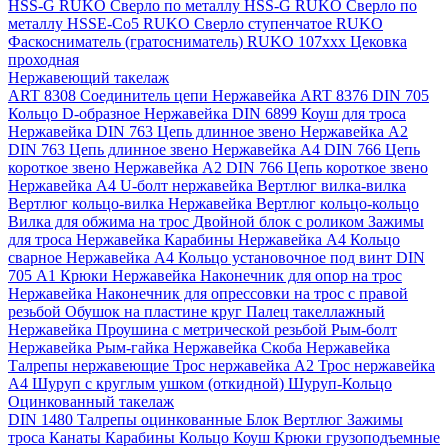
HSS-G RUKO
Сверло по металлу HSS-G RUKO
Сверло по
металлу HSSE-Co5 RUKO
Сверло ступенчатое RUKO
Фаскосниматель (гратосниматель) RUKO 107xxx
Цековка
проходная
Нержавеющий такелаж
ART 8308 Соединитель цепи Нержавейка
ART 8376 DIN 705
Кольцо D-образное Нержавейка
DIN 6899 Коуш для троса
Нержавейка
DIN 763 Цепь длинное звено Нержавейка A2
DIN 763 Цепь длинное звено Нержавейка A4
DIN 766 Цепь
короткое звено Нержавейка A2
DIN 766 Цепь короткое звено
Нержавейка А4
U-болт нержавейка
Вертлюг вилка-вилка
Вертлюг кольцо-вилка Нержавейка
Вертлюг кольцо-кольцо
Вилка для обжима на трос
Двойной блок с роликом
Зажимы
для троса Нержавейка
Карабины Нержавейка А4
Кольцо
сварное Нержавейка A4
Кольцо установочное под винт DIN
705 А1
Крюки Нержавейка
Наконечник для опор на трос
Нержавейка
Наконечник для опрессовки на трос с правой
резьбой
Обушок на пластине круг
Палец такеллажный
Нержавейка
Проушина с метрической резьбой
Рым-болт
Нержавейка
Рым-гайка Нержавейка
Скоба Нержавейка
Талрепы нержавеющие
Трос нержавейка А2
Трос нержавейка
А4
Шуруп с круглым ушком (откидной)
Шуруп-Кольцо
Оцинкованный такелаж
DIN 1480 Талрепы оцинкованные
Блок
Вертлюг
Зажимы
троса
Канаты
Карабины
Кольцо
Коуш
Крюки грузоподъемные