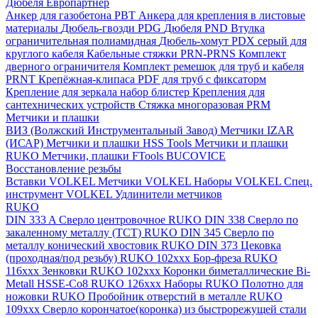
Дюбеля Европартнер
Анкер для газобетона PBT
Анкера для крепления в листовые
материалы
Дюбель-гвозди PDG
Дюбеля PND
Втулка
ограничительная полиамидная
Дюбель-хомут PDX серый для
круглого кабеля
Кабельные стяжки PRN-PRNS
Комплект
дверного ограничителя
Комплект ремешок для труб и кабеля
PRNT
Крепёжная-клипаса PDF для труб с фиксаторм
Крепление для зеркала набор блистер
Крепления для
сантехнических устройств
Стяжка многоразовая PRM
Метчики и плашки
ВИЗ (Волжский Инструментальный Завод)
Метчики IZAR
(ИСАР)
Метчики и плашки HSS Tools
Метчики и плашки
RUKO
Метчики, плашки FTools
BUCOVICE
Восстановление резьбы
Вставки VOLKEL
Метчики VOLKEL
Наборы VOLKEL
Спец.
инструмент VOLKEL
Удлинители метчиков
RUKO
DIN 333 A Сверло центровочное RUKO
DIN 338 Сверло по
закаленному металлу (ТСТ) RUKO
DIN 345 Сверло по
металлу конический хвостовик RUKO
DIN 373 Цековка
(проходная/под резьбу) RUKO 102xxx
Бор-фреза RUKO
116xxx
Зенковки RUKO 102xxx
Коронки биметаллические Bi-
Metall HSSE-Co8 RUKO 126ххх
Наборы RUKO
Полотно для
ножовки RUKO
Пробойник отверстий в металле RUKO
109ххх
Сверло корончатое(коронка) из быстрорежущей стали