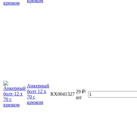
крюком
Анкерный
болт 12 х
29 ₽/
RX0041327
70 с
шт
крюком