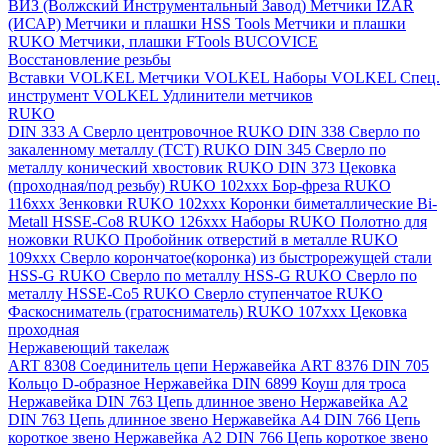
ВИЗ (Волжский Инструментальный Завод)
Метчики IZAR
(ИСАР)
Метчики и плашки HSS Tools
Метчики и плашки
RUKO
Метчики, плашки FTools
BUCOVICE
Восстановление резьбы
Вставки VOLKEL
Метчики VOLKEL
Наборы VOLKEL
Спец.
инструмент VOLKEL
Удлинители метчиков
RUKO
DIN 333 A Сверло центровочное RUKO
DIN 338 Сверло по
закаленному металлу (ТСТ) RUKO
DIN 345 Сверло по
металлу конический хвостовик RUKO
DIN 373 Цековка
(проходная/под резьбу) RUKO 102xxx
Бор-фреза RUKO
116xxx
Зенковки RUKO 102xxx
Коронки биметаллические Bi-
Metall HSSE-Co8 RUKO 126ххх
Наборы RUKO
Полотно для
ножовки RUKO
Пробойник отверстий в металле RUKO
109ххх
Сверло корончатое(коронка) из быстрорежущей стали
HSS-G RUKO
Сверло по металлу HSS-G RUKO
Сверло по
металлу HSSE-Co5 RUKO
Сверло ступенчатое RUKO
Фаскосниматель (гратосниматель) RUKO 107xxx
Цековка
проходная
Нержавеющий такелаж
ART 8308 Соединитель цепи Нержавейка
ART 8376 DIN 705
Кольцо D-образное Нержавейка
DIN 6899 Коуш для троса
Нержавейка
DIN 763 Цепь длинное звено Нержавейка A2
DIN 763 Цепь длинное звено Нержавейка A4
DIN 766 Цепь
короткое звено Нержавейка A2
DIN 766 Цепь короткое звено