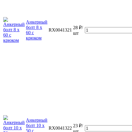
Анкерный
болт 8 х
28 ₽/
RX0041321
60 с
шт
крюком
Анкерный
болт 10 х
23 ₽/
RX0041322
50 с
шт