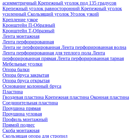
асимметричный
Крепежный уголок под 135 градусов
Крепежный уголок равносторонний
Крепежный уголок
усиленный
Скользящий уголок
Уголок узкий
Крепление узкое
Кронштейн П-Образный
Кронштейн Т-Образный
Лента монтажная
Лента перфорированная
Лента не перфорированная
Лента перфорированная волна
Лента перфорированная для теплого пола
Лента
перфорированная прямая
Лента перфорированная тарная
Мебельные уголки
Опора балки
Опора бруса закрытая
Опора бруса открытая
Основание колонный бруса
Пластина
Гвоздевая пластина
Крепежная пластина
Оконная пластина
Соединительная пластина
Проушина прямая
Проушина угловая
Профиль монтажный
Прямой подвес
Скоба монтажная
Скользящая опора для стропил