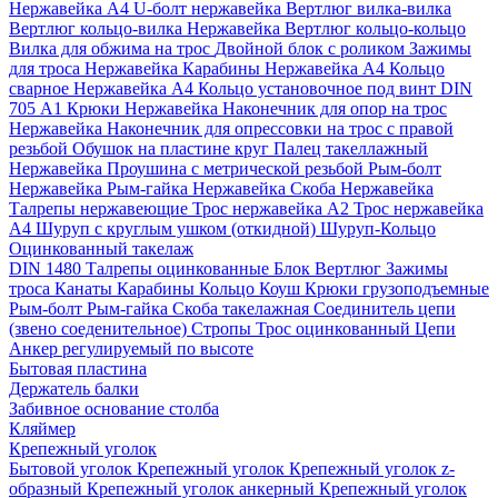
Нержавейка А4
U-болт нержавейка
Вертлюг вилка-вилка
Вертлюг кольцо-вилка Нержавейка
Вертлюг кольцо-кольцо
Вилка для обжима на трос
Двойной блок с роликом
Зажимы
для троса Нержавейка
Карабины Нержавейка А4
Кольцо
сварное Нержавейка A4
Кольцо установочное под винт DIN
705 А1
Крюки Нержавейка
Наконечник для опор на трос
Нержавейка
Наконечник для опрессовки на трос с правой
резьбой
Обушок на пластине круг
Палец такеллажный
Нержавейка
Проушина с метрической резьбой
Рым-болт
Нержавейка
Рым-гайка Нержавейка
Скоба Нержавейка
Талрепы нержавеющие
Трос нержавейка А2
Трос нержавейка
А4
Шуруп с круглым ушком (откидной)
Шуруп-Кольцо
Оцинкованный такелаж
DIN 1480 Талрепы оцинкованные
Блок
Вертлюг
Зажимы
троса
Канаты
Карабины
Кольцо
Коуш
Крюки грузоподъемные
Рым-болт
Рым-гайка
Скоба такелажная
Соединитель цепи
(звено соеденительное)
Стропы
Трос оцинкованный
Цепи
Анкер регулируемый по высоте
Бытовая пластина
Держатель балки
Забивное основание столба
Кляймер
Крепежный уголок
Бытовой уголок
Крепежный уголок
Крепежный уголок z-
образный
Крепежный уголок анкерный
Крепежный уголок