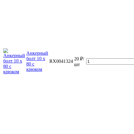
Анкерный
болт 10 х
20 ₽/
RX0041324
80 с
шт
крюком