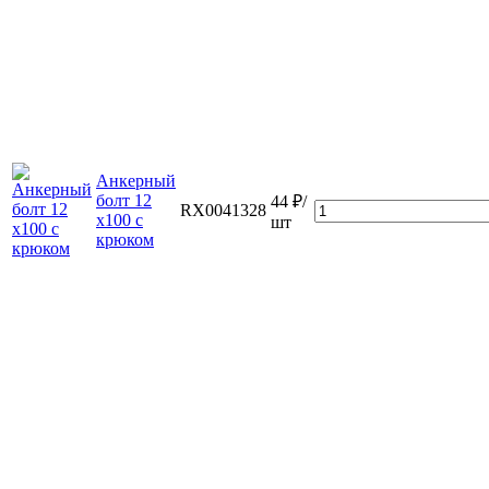
Анкерный
болт 12
44 ₽/
RX0041328
х100 с
шт
крюком