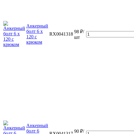
Анкерный
болт 6 х
98 ₽/
RX0041318
120 с
шт
крюком
Анкерный
болт 6
90 ₽/
RX0041317