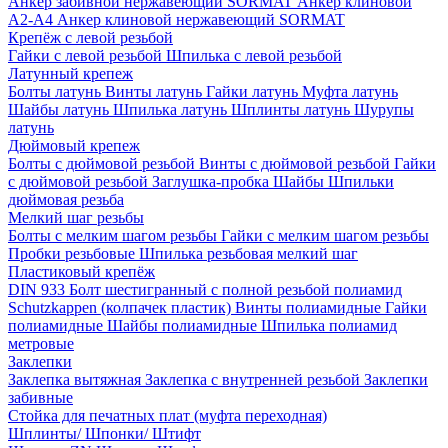
Анкер забивной нержавеющий SORMAT
Анкер клиновой
A2-A4
Анкер клиновой нержавеющий SORMAT
Крепёж с левой резьбой
Гайки с левой резьбой
Шпилька с левой резьбой
Латунный крепеж
Болты латунь
Винты латунь
Гайки латунь
Муфта латунь
Шайбы латунь
Шпилька латунь
Шплинты латунь
Шурупы
латунь
Дюймовый крепеж
Болты с дюймовой резьбой
Винты с дюймовой резьбой
Гайки
с дюймовой резьбой
Заглушка-пробка
Шайбы
Шпильки
дюймовая резьба
Мелкий шаг резьбы
Болты с мелким шагом резьбы
Гайки с мелким шагом резьбы
Пробки резьбовые
Шпилька резьбовая мелкий шаг
Пластиковый крепёж
DIN 933 Болт шестигранный с полной резьбой полиамид
Schutzkappen (колпачек пластик)
Винты полиамидные
Гайки
полиамидные
Шайбы полиамидные
Шпилька полиамид
метровые
Заклепки
Заклепка вытяжная
Заклепка с внутренней резьбой
Заклепки
забивные
Стойка для печатных плат (муфта переходная)
Шплинты/ Шпонки/ Штифт