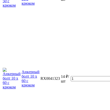
крюком
Анкерный
болт 10 х
14 ₽/
RX0041323
60 с
шт
крюком