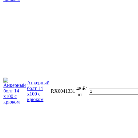
Анкерный
болт 14
48 ₽/
RX0041331
х100 с
шт
крюком