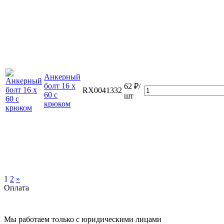
Анкерный
болт 16 х
62 ₽/
RX0041332
60 с
шт
крюком
1
2
»
Оплата
Мы работаем только с юридическими лицами