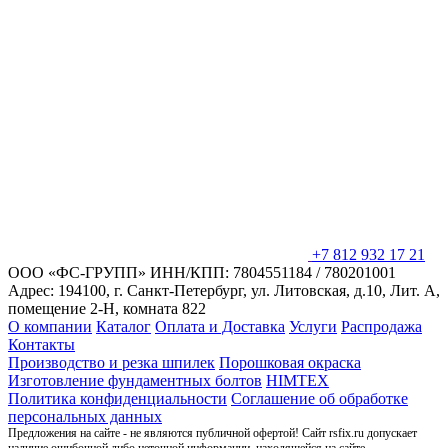
+7 812 932 17 21
ООО «ФС-ГРУПП»
ИНН/КПП: 7804551184 / 780201001
Адрес: 194100, г. Санкт-Петербург,
ул. Литовская, д.10, Лит. А,
помещение 2-Н, комната 822
О компании
Каталог
Оплата и Доставка
Услуги
Распродажа
Контакты
Производство и резка шпилек
Порошковая окраска
Изготовление фундаментных болтов
HIMTEX
Политика конфиденциальности
Соглашение об обработке
персональных данных
Предложения на сайте - не являются публичной офертой! Сайт rsfix.ru допускает
наличие ошибочной либо неточной информации, находящейся на сайте.