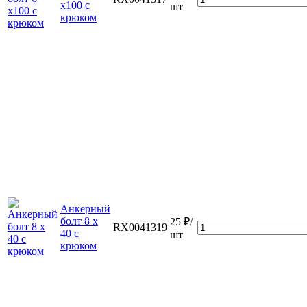
х100 с
шт
крюком
Анкерный
болт 8 х
25 ₽/
RX0041319
40 с
шт
крюком