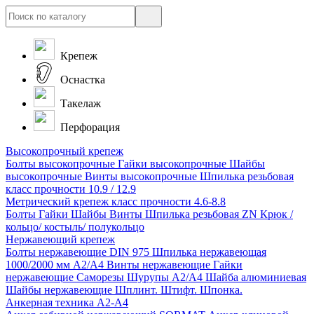
Крепеж
Оснастка
Такелаж
Перфорация
Высокопрочный крепеж
Болты высокопрочные
Гайки высокопрочные
Шайбы
высокопрочные
Винты высокопрочные
Шпилька резьбовая
класс прочности 10.9 / 12.9
Метрический крепеж класс прочности 4.6-8.8
Болты
Гайки
Шайбы
Винты
Шпилька резьбовая ZN
Крюк /
кольцо/ костыль/ полукольцо
Нержавеющий крепеж
Болты нержавеющие
DIN 975 Шпилька нержавеющая
1000/2000 мм А2/А4
Винты нержавеющие
Гайки
нержавеющие
Саморезы Шурупы А2/А4
Шайба алюминиевая
Шайбы нержавеющие
Шплинт. Штифт. Шпонка.
Анкерная техника А2-А4