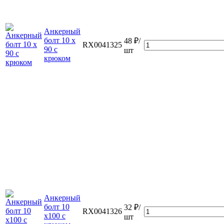
Анкерный
болт 10 х
48 ₽/
RX0041325
90 с
шт
крюком
Анкерный
болт 10
32 ₽/
RX0041326
х100 с
шт