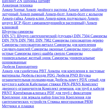
Шплинт ZN
Шпонка
Штифт
Анкерная техника
Анкер Sormat
Анкер двойного распора
Анкер забивной
Анкер
латунный
Анкер рамный
Анкер-болт
Анкер-болт с кольцом
Анкер-гайка
Анкер-клин
Анкер-крюк полукольцо
Анкер-
шуруп
БСР (Болт самоанкерующийся распорный)
Анкер
клиновой
Шурупы-саморезы
DIN 571 Шуруп сантехнический (глухарь)
DIN 7504 Саморезы
DIN 7976
DIN 7981
DIN 7982
Саморезы гипсокартон-дерево
Саморезы гипсокартон-металл
Саморезы для крепления
сэндвич-панелей
Саморезы оконные
Саморезы пресс-шайба
острые
Саморезы пресс-шайба сверло
Саморезы
универсальные желтый цинк
Саморезы универсальные
оцинкованные
Дюбеля Европартнер
Анкер для газобетона PBT
Анкера для крепления в листовые
материалы
Дюбель-гвозди PDG
Дюбеля PND
Втулка
ограничительная полиамидная
Дюбель-хомут PDX серый для
круглого кабеля
Кабельные стяжки PRN-PRNS
Комплект
дверного ограничителя
Комплект ремешок для труб и кабеля
PRNT
Крепёжная-клипаса PDF для труб с фиксаторм
Крепление для зеркала набор блистер
Крепления для
сантехнических устройств
Стяжка многоразовая PRM
Метчики и плашки