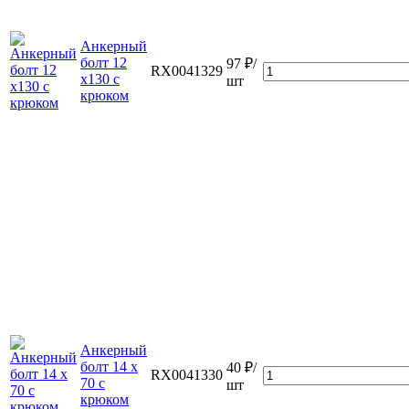
Анкерный
болт 12
97 ₽/
RX0041329
х130 с
шт
крюком
Анкерный
болт 14 х
40 ₽/
RX0041330
70 с
шт
крюком