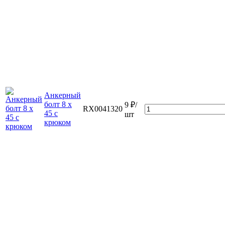
Анкерный
болт 8 х
9 ₽/
RX0041320
45 с
шт
крюком